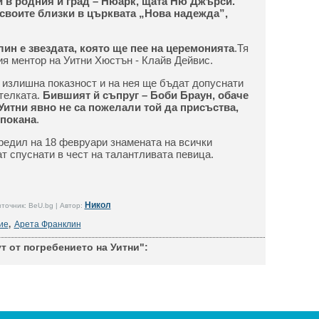
и в родния й град – Нюарк, щата Ню Джърси.
 своите близки в църквата „Нова надежда”,
ин е звездата, която ще пее на церемонията
.Тя
ия ментор на Уитни Хюстън - Клайв Дейвис.
 излишна показност и на нея ще бъдат допуснати
телката.
Бившият й съпруг – Боби Браун, обаче
 Уитни явно не са пожелали той да присъства,
 покана
.
редил на 18 февруари знамената на всички
 спуснати в чест на талантливата певица.
Никол
точник: BeU.bg | Автор:
ие
,
Арета Франклин
т от погребението на Уитни":