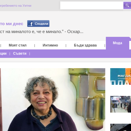
огребението на Уитни
то ми днес
т на миналото е, че е минало.” - Оскар...
Мода
Моят стил
Интимно
Бъди здрава
|
|
|
|
нции
Съвети
|
|