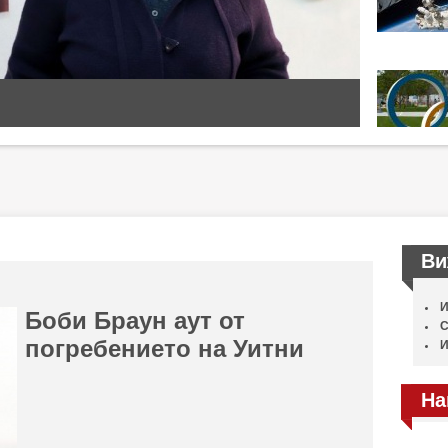
Ви
И
Боби Браун аут от
С
погребението на Уитни
И
На