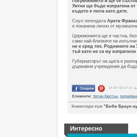
Погребението й ще се състо
Уитни ще бъде изпратена от
където е пяла като дете.
Соул легендата
Арета Франкл
е поканена лично от музикалн
Церемонията ще е частна, без
само най-близките на изпълни
не е сред тях. Роднините на
тъй като не са му изпратили
Губернаторът на щата е разпо
държавни учреждения да бъдат
14:10 | 02-17-12
Из
Елементи:
Уитни Хюстън
,
погребен
Коментари към
"Боби Браун ау
Интересно