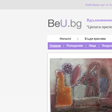
Боби Браун аут от п
Вдъхновение
“Цялата прелес
Начало
Бъди красива
|
Новини
Попадения
Лица
Тенде
|
|
|