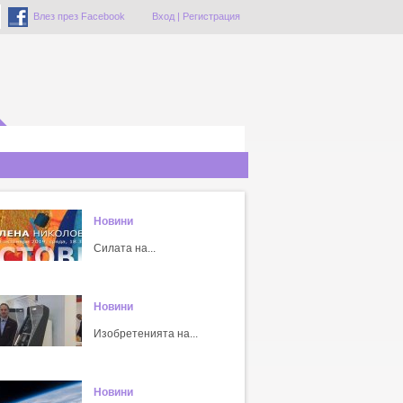
Влез през Facebook
Вход
|
Регистрация
Новини
Силата на...
Новини
Изобретенията на...
Новини