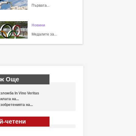
Първата...
Новини
Медалите за...
ж Още
зложба In Vino Veritas
илата на...
зобретенията на...
й-четени