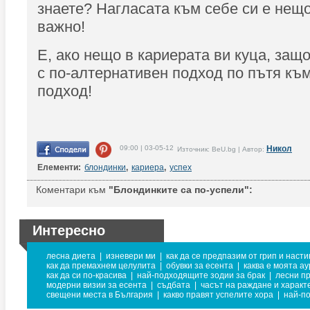
знаете? Нагласата към себе си е нещо
важно!
Е, ако нещо в кариерата ви куца, защ
с по-алтернативен подход по пътя къ
подход!
09:00 | 03-05-12
Никол
Източник: BeU.bg | Автор:
Елементи:
блондинки
,
кариера
,
успех
Коментари към
"Блондинките са по-успели":
Интересно
лесна диета
|
изневери ми
|
как да се предпазим от грип и насти
как да премахнем целулита
|
обувки за есента
|
каква е моята ау
как да си по-красива
|
най-подходящите зодии за брак
|
лесни п
модерни визии за есента
|
съдбата
|
часът на раждане и характ
свещени места в България
|
какво правят успелите хора
|
най-п