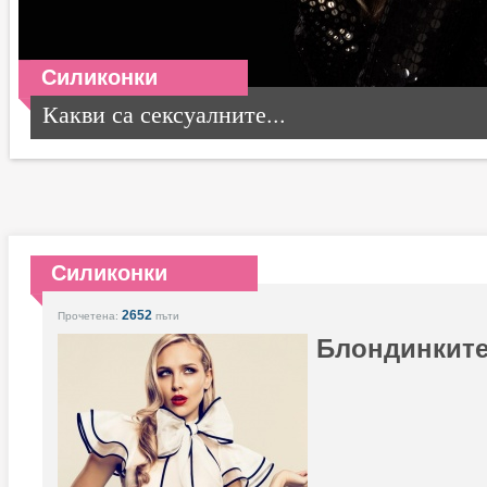
Силиконки
Какви са сексуалните...
Силиконки
2652
Прочетена:
пъти
Блондинките