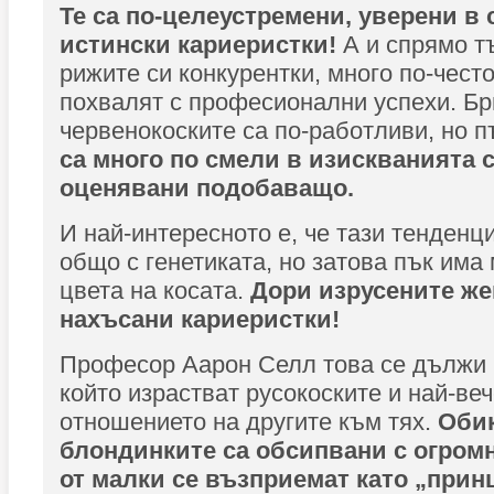
Те са по-целеустремени, уверени в 
истински кариеристки!
А и спрямо т
рижите си конкурентки, много по-често
похвалят с професионални успехи. Бр
червенокоските са по-работливи, но п
са много по смели в изискванията 
оценявани подобаващо.
И най-интересното е, че тази тенден
общо с генетиката, но затова пък има
цвета на косата.
Дори изрусените же
нахъсани кариеристки!
Професор Аарон Селл това се дължи 
който израстват русокоските и най-веч
отношението на другите към тях.
Оби
блондинките са обсипвани с огром
от малки се възприемат като „прин