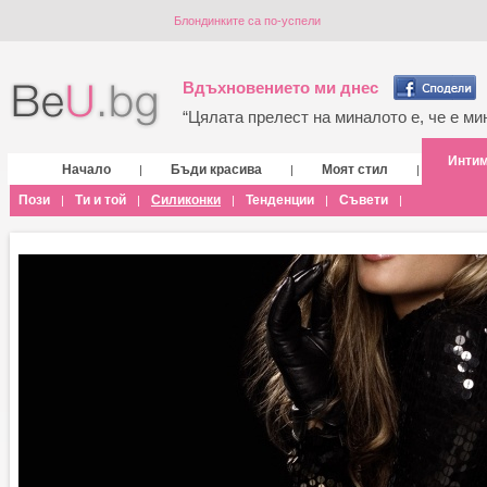
Блондинките са по-успели
Вдъхновението ми днес
“Цялата прелест на миналото е, че е мин
Инти
Начало
Бъди красива
Моят стил
|
|
|
Пози
Ти и той
Силиконки
Тенденции
Съвети
|
|
|
|
|