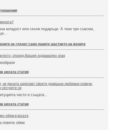
отношения
 жената?
ечна младост или скъпи подаръци. А тези три съвсем,
а...
жените не гледат само парите щастието на жените
леглото, според Вашия зодиакален знак
знообрази
ж цялата статия
, че децата харесват своите домашни любимци повече,
и сестрите си
итуцията често е същата...
ж цялата статия
вен обем в косата
а повече обем