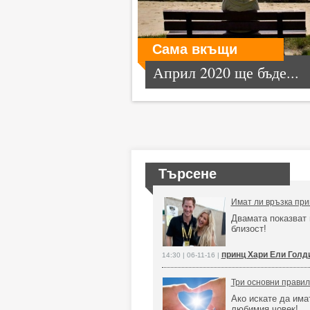
Сама вкъщи
Април 2020 ще бъде...
Търсене
Имат ли връзка при
Двамата показват 
близост!
принц Хари Ели Голд
14:30 | 06-11-16 |
Три основни правил
Ако искате да има
любимия човек!