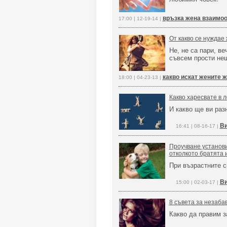
връзка жена взаимо
17:00 | 12-19-14 |
От какво се нуждае
Не, не са пари, в
съвсем прости нещ
какво искат жените 
18:00 | 04-23-13 |
Какво харесвате в 
И какво ще ви ра
Ви
16:41 | 08-16-17 |
Проучване установи
отколкото братята 
При възрастните с
Ви
15:00 | 02-03-17 |
8 съвета за незаба
Какво да правим з