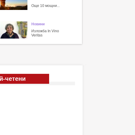
Още 10 мощни...
Новини
Изложба In Vino
Veritas
й-четени