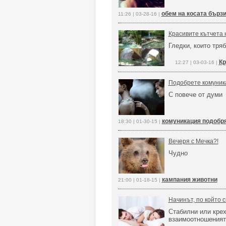
обем на косата бързи
11:26 | 03-28-16 |
Красивите кътчета 
Гледки, които тря
Кр
12:27 | 03-03-16 |
Подобрете комуник
С повече от думи
комуникация подобр
18:30 | 01-30-15 |
Вечеря с Мечка?!
Чудно
кампания животни
21:00 | 01-18-15 |
Начинът, по който с
Стабилни или крех
взаимоотношеният