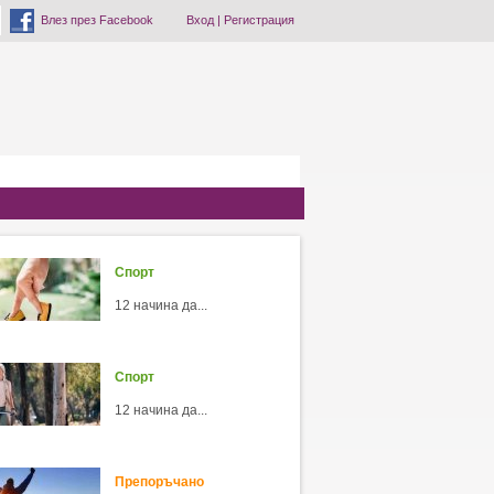
Влез през Facebook
Вход
|
Регистрация
Спорт
12 начина да...
Спорт
12 начина да...
Препоръчано