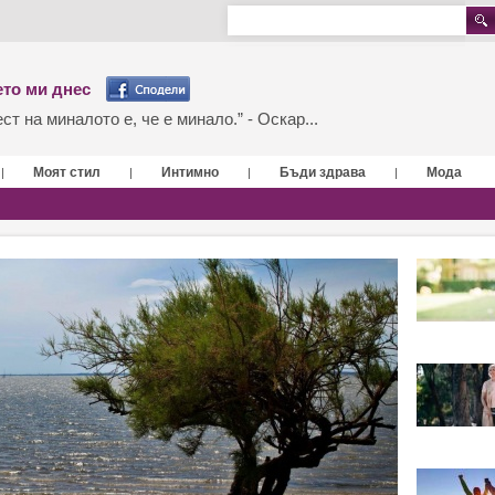
то ми днес
т на миналото е, че е минало.” - Оскар...
Моят стил
Интимно
Бъди здрава
Мода
|
|
|
|