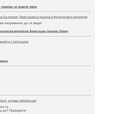
 трикове за повече обем
на България: Деветашката пещера и Крушунските водопади
бва непременно да се видят
ушунски водопади Деветашка пещера Ловеч
ацията с партньора
яване
пите, издава любовта ви!
ки са
а ви? Проверете!