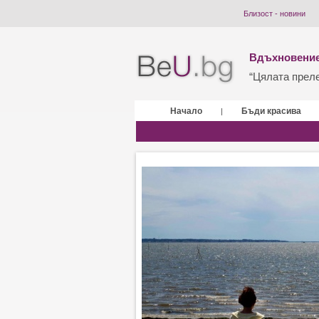
Близост - новини
Вдъхновение
“Цялата прелес
Начало
Бъди красива
|