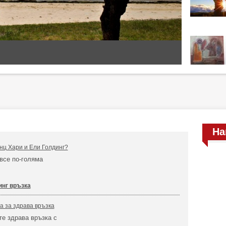
На
нц Хари и Ели Голдинг?
все по-голяма
инг връзка
а за здрава връзка
те здрава връзка с