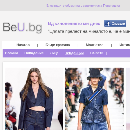
Блестящите обувки на съвременната Пепеляшка
Вдъхновението ми днес
“Цялата прелест на миналото е, че е мина
Начало
Бъди красива
Моят стил
Инти
|
|
|
Новини
Попадения
Лица
Тенденции
Съвети
|
|
|
|
|