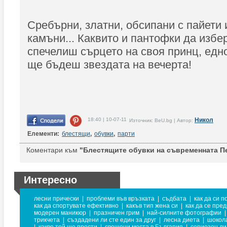
Сребърни, златни, обсипани с пайети 
камъни... Каквито и пантофки да избе
спечелиш сърцето на своя принц, едно
ще бъдеш звездата на вечерта!
18:40 | 10-07-11
Никол
Източник: BeU.bg | Автор:
Елементи:
блестящи
,
обувки
,
парти
Коментари към
"Блестящите обувки на съвременната П
Интересно
лесни прически
|
проблеми във връзката
|
съдбата
|
как да си п
как да спортувате ефективно
|
какъв тип жена си
|
как да се пре
модерен маникюр
|
празничен грим
|
най-силните фотографии
|
трикчета
|
създадени ли сте един за друг
|
лесна диета
|
шокол