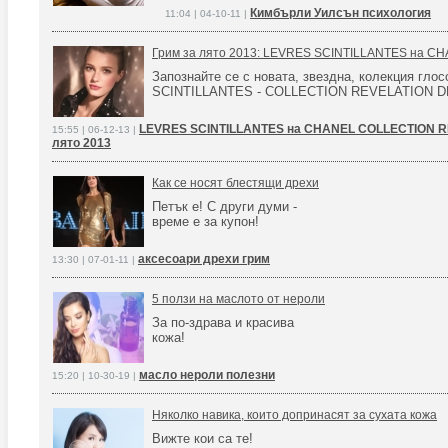
Кимбърли Уилсън психология
11:04 | 04-10-11 |
Грим за лято 2013: LEVRES SCINTILLANTES на C
Запознайте се с новата, звездна, колекция гл
SCINTILLANTES - COLLECTION REVELATION 
LEVRES SCINTILLANTES на CHANEL COLLECTION R
15:55 | 06-12-13 |
лято 2013
Как се носят блестящи дрехи
Петък е! С други думи -
време е за купон!
аксесоари дрехи грим
13:30 | 07-01-11 |
5 ползи на маслото от нероли
За по-здрава и красива
кожа!
масло нероли полезни
15:20 | 10-30-19 |
Няколко навика, които допринасят за сухата кожа
Вижте кои са те!