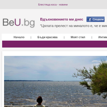
Блестяща коса - новини
Вдъхновението ми днес
“Цялата прелест на миналото е, че е мин
Начало
Бъди красива
Моят стил
Инти
|
|
|