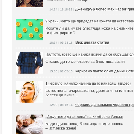
Дженифър Лопес Max Factor гри
14:14 | 11-18-12 |
9 храни, които ще придадат на кожата ви естестве
Искате ли да имате блестяща кожа на снимките 
ги филтрирате ?
Виж цялата статия
18:54 | 05-23-18 |
Палтото, което ще накара всички да се обръщат сл
С какво да го съчетаете за блестяща визия
карирано палто слим дънки бот
15:00 | 02-05-15 |
1 червило, няколко начина да го нанасяш! (видео)
Естествена, очарователна, драматична или пък
блестяща визия….
червило да нанасяш червило гр
12:00 | 08-15-14 |
„Изкуството да си жена” на Кимбърли Уилсън
Бъди единствена, блестяща и вдъхновена
– истинска жена!