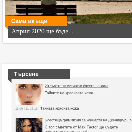
Сама вкъщи
Април 2020 ще бъде...
Търсене
20 съвета за истински блестяща кожа
Тайните на красивата кожа…
Тайната красива кожа
11:00 | 11-02-16 |
Блестяща грим визия за концерта на Дженифър Ло
С топ съветите от Max Factor ще бъдете
неотразими тази вечер!