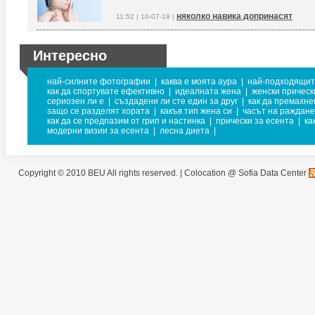
няколко навика допринасят
11:52 | 10-07-19 |
Интересно
най-силните фотографии
|
каква е моята аура
|
най-подходящите
как да спортувате ефективно
|
идеалната жена
|
женски прическ
сериозен ли е
|
създадени ли сте един за друг
|
как да премахне
защо се разделят хората
|
какъв тип жена си
|
часът на раждане
как да се предпазим от грип и настинка
|
прически за есента
|
ка
модерни визии за есента
|
лесна диета
|
Copyright © 2010 BEU All rights reserved. |
Colocation @ Sofia Data Center