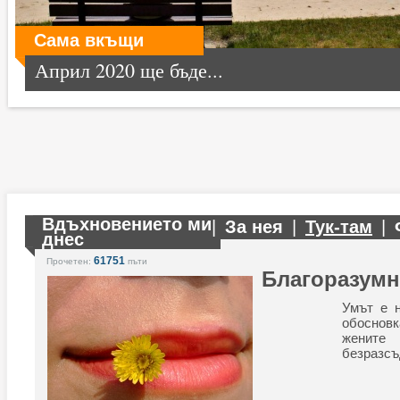
Сама вкъщи
Април 2020 ще бъде...
Вдъхновението ми
|
За нея
|
Тук-там
|
днес
61751
Прочетен:
пъти
Благоразумн
Умът е 
обосновк
жените
безразсъ