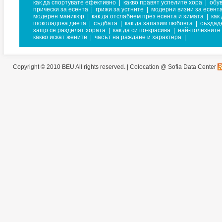
как да спортувате ефективно
|
какво правят успелите хора
|
обув
прически за есента
|
грижи за устните
|
модерни визии за есент
модерен маникюр
|
как да отслабнем през есента и зимата
|
как
шоколадова диета
|
съдбата
|
как да запазим любовта
|
създаде
защо се разделят хората
|
как да си по-красива
|
най-полезните
какво искат жените
|
часът на раждане и характера
|
Copyright © 2010 BEU All rights reserved. |
Colocation @ Sofia Data Center