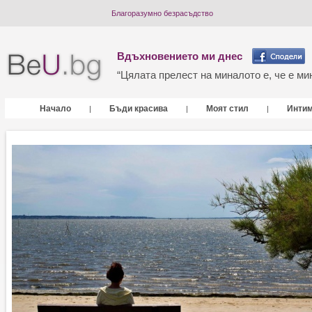
Благоразумно безрасъдство
Вдъхновението ми днес
“Цялата прелест на миналото е, че е мин
Начало
Бъди красива
Моят стил
Инти
|
|
|