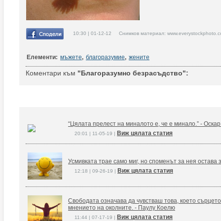
10:30 | 01-12-12 Снимков материал: www.everystockphoto.c
Елементи:
мъжете
,
благоразумие
,
жените
Коментари към
"Благоразумно безрасъдство":
“Цялата прелест на миналото е, че е минало.” - Оска
Виж цялата статия
20:01 | 11-05-19 |
Усмивката трае само миг, но споменът за нея остава 
Виж цялата статия
12:18 | 09-26-19 |
Свободата означава да чувстваш това, което сърцето
мнението на околните. - Паулу Коелю
Виж цялата статия
11:44 | 07-17-19 |