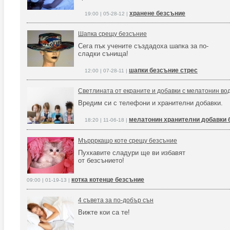
хранене безсъние
19:00 | 05-28-12 |
Шапка срещу безсъние
Сега пък учените създадоха шапка за по-
сладки сънища!
шапки безсъние стрес
12:00 | 07-28-11 |
Светлината от екраните и добавки с мелатонин во
Вредим си с телефони и хранителни добавки.
мелатонин хранителни добавки 
18:20 | 11-06-18 |
Мъррркащо коте срещу безсъние
Пухкавите сладури ще ви избавят
от безсънието!
котка котенце безсъние
09:00 | 01-19-13 |
4 съвета за по-добър сън
Вижте кои са те!