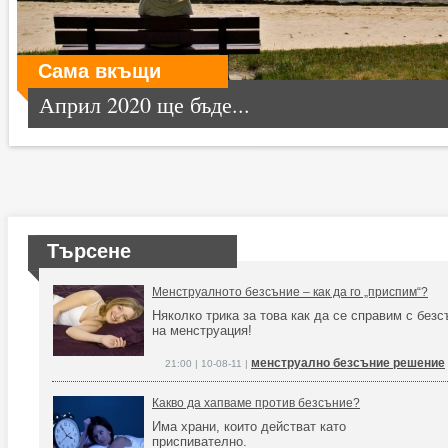
Сама вкъщи
Април 2020 ще бъде...
Търсене
Менструалното безсъние – как да го „приспим“?
Няколко трика за това как да се справим с без
на менструация!
менструално безсъние решение
21:00 | 10-08-11 |
Какво да хапваме против безсъние?
Има храни, които действат като
приспивателно.