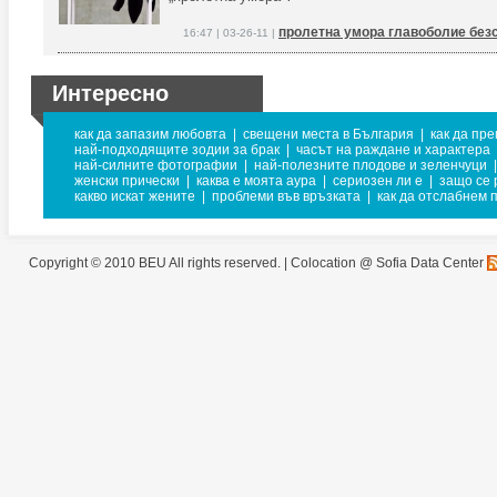
пролетна умора главоболие без
16:47 | 03-26-11 |
Интересно
как да запазим любовта
|
свещени места в България
|
как да пр
най-подходящите зодии за брак
|
часът на раждане и характера
най-силните фотографии
|
най-полезните плодове и зеленчуци
|
женски прически
|
каква е моята аура
|
сериозен ли е
|
защо се 
какво искат жените
|
проблеми във връзката
|
как да отслабнем 
Copyright © 2010 BEU All rights reserved. |
Colocation @ Sofia Data Center