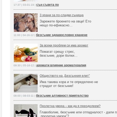
сън съвета по
17:37 | 03-01-19 |
3 храни за по-сладки сънища
Зарежете броенето на овце! Ето
нещо по-ефикасно…
безсъние здравословно хранене
11:00 | 04-16-12 |
За всеки проблем си има аромат
Помагат срещу стрес,
безсъние, дори болки…
аромати влияние ароматерапия
09:30 | 05-16-12 |
Обществото на „Безсънния елит”
Има такива хора и те определено не
страдат от безсъние!
безсъние алтивност приятелство
08:00 | 08-03-11 |
Пролетна умора – как да я преодолеем?
Главоболие, безсъние или отпадналост - дали 
„пролетна умора”?