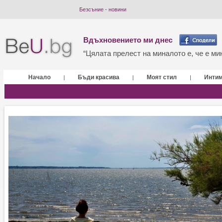
Безсъние - новини
Вдъхновението ми днес
“Цялата прелест на миналото е, че е мин
Начало
Бъди красива
Моят стил
Инти
|
|
|