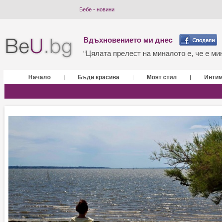
Бебе - новини
Вдъхновението ми днес
“Цялата прелест на миналото е, че е мин
Начало
Бъди красива
Моят стил
Инти
|
|
|