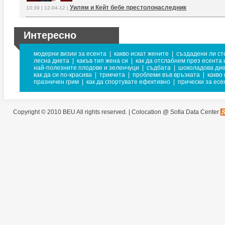
Уилям и Кейт бебе престолонаследник
10:39 | 12-04-12 |
Интересно
модерни визии за есента
|
какво искат жените
|
създадени ли сте
лесна диета
|
какъв тип жена си
|
как да отслабнем през есента 
най-полезните плодове и зеленчуци
|
съдбата
|
шоколадова ди
как да си по-красива
|
трикчета
|
проблеми във връзката
|
какво
празничен грим
|
как да спортувате ефективно
|
прически за есе
Copyright © 2010 BEU All rights reserved. |
Colocation @ Sofia Data Center