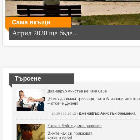
Сама вкъщи
Април 2020 ще бъде...
Търсене
Дженифър Анистън не чака бебе
„Няма да имам тризнаци, нито близнаци или въ
– отсече Джени!
Дженифър Анистън бременна
19:30 | 02-16-12 |
Котка и бебе в дълъг разговор
Вижте как си приказват
котка и бебе!