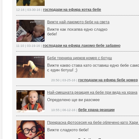
господари на ефира котка бебе
12:16 | 03-30-16 |
Вижте най-лакомото бебе на света
Вижте как похапва едно сладко
бебе!
господари на ефира лакомо бебе забавно
11:10 | 03-19-16 |
Бебе тренира цирков номер с ботуш
Вижте какво става като оставиш едно бебе сам
с един ботуш! ;)
господари на ефира бебе номер
20:50 | 03-25-16 |
Най-смешната реакция на бебе при вида на храна
Определено ще ви разсмее
бебе храна реакции
10:55 | 06-12-16 |
Прекрасна фотосесия на бебе облечено като Хари
Вижте сладкото бебе!