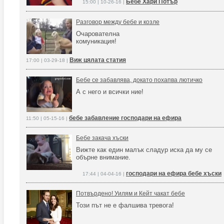
Бебе Хари Потър
15:00 | 10-26-16 |
Разговор между бебе и козле
Очарователна
комуникация!
Виж цялата статия
17:00 | 03-29-18 |
Бебе се забавлява, докато похапва лютичко
А с него и всички ние!
бебе забавление господари на ефира
11:50 | 05-15-16 |
Бебе закача хъски
Вижте как един малък сладур иска да му се
обърне внимание.
господари на ефира бебе хъски
17:44 | 04-04-16 |
Потвърдено! Уилям и Кейт чакат бебе
Този път не е фалшива тревога!