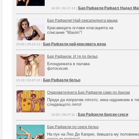
Бар Рафаели Рафаел Надал Ма
19:30 | 02-17-12 |
Бар Рафаели! Най-сексапилната мацка
Красавицата оглави класацията на
списание "Maxim"!
Бар Рафаели най-красивата жена
15:00 | 05-23-12 |
Бар Рафаели. И тя по бельо
Блондинката в палава
фотосесия.
Бар Рафаели бельо
13:10 | 02-07-12 |
Очарователната Бар Рафаели само по бански
Преди да изпратим лятото, нека надникнем в те
следващото лято!
Бар Рафаели бански секси
16:00 | 08-27-11 |
Бар Рафаели по секси бельо
На пук на Лео Ди Каприо, бившата му половинка
секси от всякога!