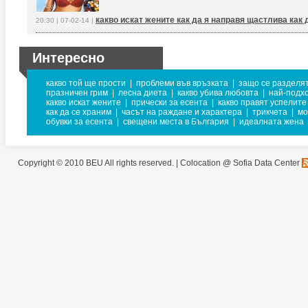
какво искат жените как да я направя щастлива как 
20:30 | 07-02-14 |
Интересно
какво той ще прости
|
проблеми във връзката
|
защо се разделя
празничен грим
|
лесна диета
|
какво убива любовта
|
най-подх
какво искат жените
|
прически за есента
|
какво правят успелите
как да се храним
|
часът на раждане и характера
|
трикчета
|
мо
обувки за есента
|
свещени места в България
|
идеалната жена
Copyright © 2010 BEU All rights reserved. |
Colocation @ Sofia Data Center