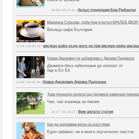
бельо тенденции Бар Рафаели
09:56 | 05-27-11 |
Мариана Спасова, лоби-бар в хотел КРАЛЕВ ДВОР,
Висящо кафе България
висящо кафе къде мога да пия висящо кафе висящ
17:34 | 03-25-13 |
Новак Джокович се забавлява с Дипика Падуконе
Двамата бяха забелязани да излизат от
бар в Ел Ей
Новак Джокович Дипика Падуконе
13:05 | 03-11-16 |
Това гениално колело ще промени завинаги пикник
Чао, чао кошница за пикник.
Виж цялата статия
18:17 | 04-18-17 |
Как да направим жена си щастлива
Едно забавно, ни и много поучително текстче