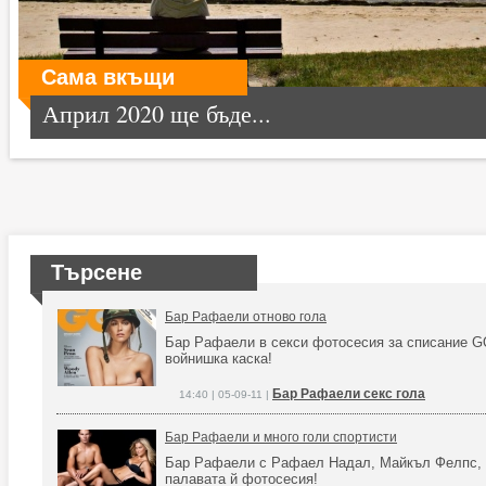
Сама вкъщи
Април 2020 ще бъде...
Търсене
Бар Рафаели отново гола
Бар Рафаели в секси фотосесия за списание G
войнишка каска!
Бар Рафаели секс гола
14:40 | 05-09-11 |
Бар Рафаели и много голи спортисти
Бар Рафаели с Рафаел Надал, Майкъл Фелпс, Кр
палавата й фотосесия!