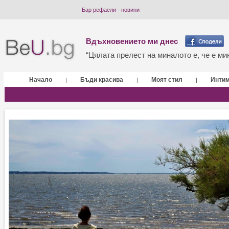
Бар рефаели - новини
Вдъхновението ми днес
“Цялата прелест на миналото е, че е мин
Начало
Бъди красива
Моят стил
Инти
|
|
|