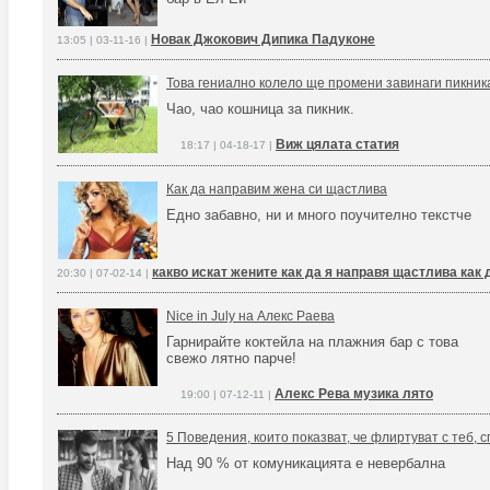
Новак Джокович Дипика Падуконе
13:05 | 03-11-16 |
Това гениално колело ще промени завинаги пикник
Чао, чао кошница за пикник.
Виж цялата статия
18:17 | 04-18-17 |
Как да направим жена си щастлива
Едно забавно, ни и много поучително текстче
какво искат жените как да я направя щастлива как 
20:30 | 07-02-14 |
Nice in July на Алекс Раева
Гарнирайте коктейла на плажния бар с това
свежо лятно парче!
Алекс Рева музика лято
19:00 | 07-12-11 |
5 Поведения, които показват, че флиртуват с теб, 
Над 90 % от комуникацията е невербална