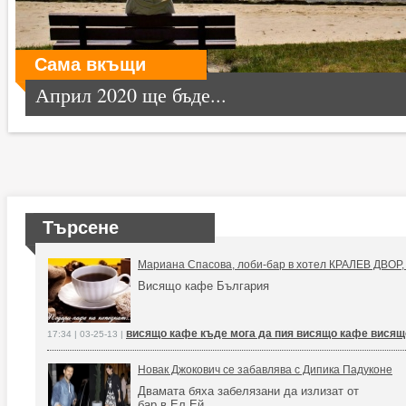
Сама вкъщи
Април 2020 ще бъде...
Търсене
Мариана Спасова, лоби-бар в хотел КРАЛЕВ ДВОР,
Висящо кафе България
висящо кафе къде мога да пия висящо кафе висящ
17:34 | 03-25-13 |
Новак Джокович се забавлява с Дипика Падуконе
Двамата бяха забелязани да излизат от
бар в Ел Ей