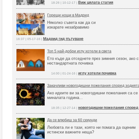
Виж цялата статия
18:26 | 10-12-17 |
Горещи нощи в Мадрид
Няколко съвета как да си
изкарате незабравимо
Мадрид гид пътуване
16:37 | 05-17-16 |
Топ 5 най-добри иглу хотели в света
Ето къде да отседнете през зимния сезон, ако с
нестандартната почивка
иглу хотели почивка
14:00 | 01-24-16 |
Закачливи новогодишни пожелания според зодият
Ако идеите ви за новогодишни пожелания са се
миналата година...
новогодишни пожелания според
18:35 | 12-27-14 |
Да се влюбиш за 60 секунди
Любовта ли е тази, която ни помага да оценим
истински важните неща?