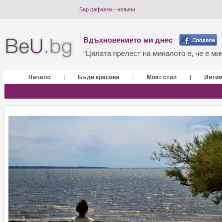
Бар рафаели - новини
Вдъхновението ми днес
“Цялата прелест на миналото е, че е мин
Начало
Бъди красива
Моят стил
Инти
|
|
|