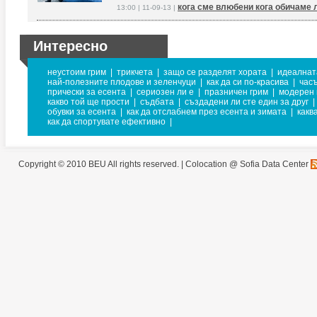
кога сме влюбени кога обичаме
13:00 | 11-09-13 |
Интересно
неустоим грим
|
трикчета
|
защо се разделят хората
|
идеалнат
най-полезните плодове и зеленчуци
|
как да си по-красива
|
часъ
прически за есента
|
сериозен ли е
|
празничен грим
|
модерен
какво той ще прости
|
съдбата
|
създадени ли сте един за друг
|
обувки за есента
|
как да отслабнем през есента и зимата
|
какв
как да спортувате ефективно
|
Copyright © 2010 BEU All rights reserved. |
Colocation @ Sofia Data Center