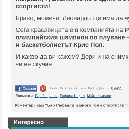
спортисти!
Браво, момиче! Леонардо ще има да чу
Сега красавицата е в компанията на
Р
олимпийския шампион по плуване 
и баскетболистът Крис Пол.
И какво да ви кажем? Дори и на снимк
че не скучае.
19:30 | 02-17-12
Никол
Източник: BeU.bg | Автор:
Елементи:
Бар Рафаели
,
Рафаел Надал
,
Майкъл Фелпс
Коментари към
"Бар Рафаели и много голи спортисти":
Интересно