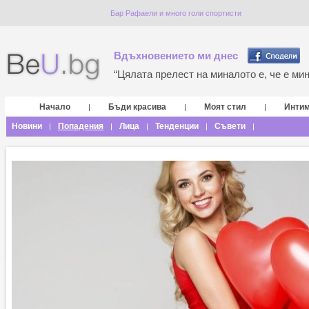
Бар Рафаели и много голи спортисти
Вдъхновението ми днес
“Цялата прелест на миналото е, че е мина
Начало
Бъди красива
Моят стил
Инти
|
|
|
Новини
Попадения
Лица
Тенденции
Съвети
|
|
|
|
|