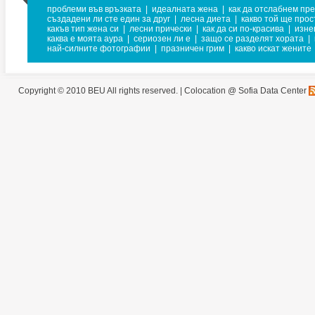
проблеми във връзката
|
идеалната жена
|
как да отслабнем пре
създадени ли сте един за друг
|
лесна диета
|
какво той ще прос
какъв тип жена си
|
лесни прически
|
как да си по-красива
|
изне
каква е моята аура
|
сериозен ли е
|
защо се разделят хората
|
най-силните фотографии
|
празничен грим
|
какво искат жените
Copyright © 2010 BEU All rights reserved. |
Colocation @ Sofia Data Center