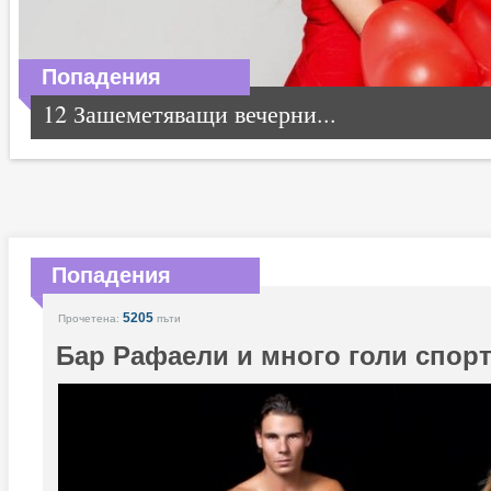
Попадения
12 Зашеметяващи вечерни...
Попадения
5205
Прочетена:
пъти
Бар Рафаели и много голи спор