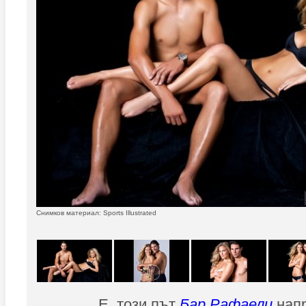
Снимков материал: Sports Illustrated
Е, този път
Бар Рафаели
нап