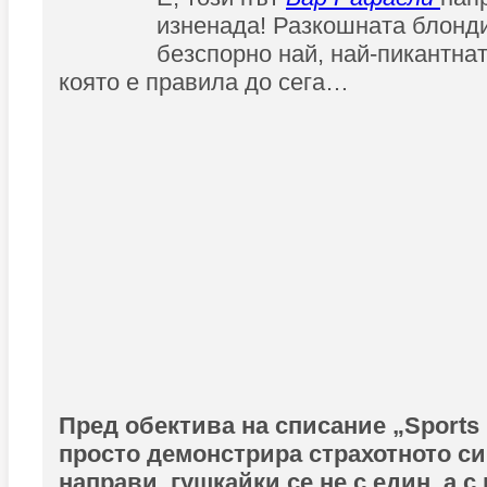
изненада! Разкошната блонди
безспорно най, най-пикантна
която е правила до сега…
Пред обектива на списание „Sports I
просто демонстрира страхотното си 
направи, гушкайки се не с един, а с