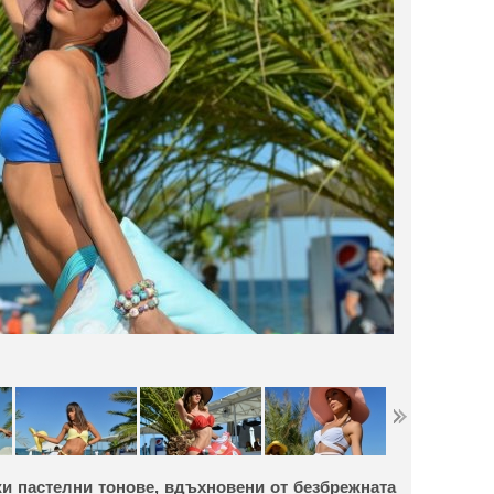
и пастелни тонове, вдъхновени от безбрежната