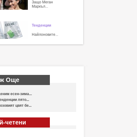
Защо Меган
Маркъл...
Тенденции
Найлоновите...
ж Още
еним есен-зима...
енденции лято...
озовият цвят бе...
й-четени