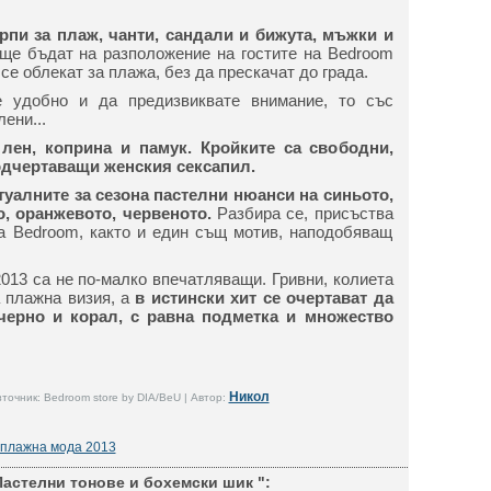
рпи за плаж, чанти, сандали и бижута, мъжки и
ще бъдат на разположение на гостите на Bedroom
 се облекат за плажа, без да прескачат до града.
е удобно и да предизвиквате внимание, то със
ени...
 лен, коприна и памук. Кройките са свободни,
одчертаващи женския сексапил.
туалните за сезона пастелни нюанси на синьото,
о, оранжевото, червеното.
Разбира се, присъства
на Bedroom, както и един същ мотив, наподобяващ
013 са не по-малко впечатляващи. Гривни, колиета
 плажна визия, а
в истински хит се очертават да
черно и корал, с равна подметка и множество
Никол
точник: Bedroom store by DIA/BeU | Автор:
плажна мода 2013
Пастелни тонове и бохемски шик ":