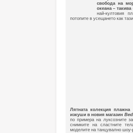
свобода на мор
океана – такива
най-култовия п
потопите в усещането как тази
Лятната колекция плажна
изкуши в новия магазин
Bedr
по примера на луксозните з
снимките на сластните тел
моделите на танцувално шоу-