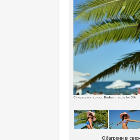
Снимков материал: Bedroom store by DIA
Обагрени в свеж