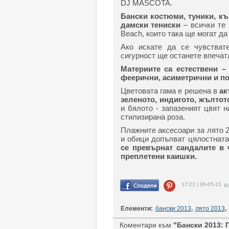
DJ MASCOTA.
Бански костюми, туники, къ
дамски тениски
– всички те 
Beach, които така ще могат да
Ако искате да се чувстват
сигурност ще останете впечатл
Материите са естествени –
феерични, асиметрични и п
Цветовата гама е решена в
ак
зеленото, индигото, жълтот
и бялото - запазеният цвят 
стилизирана роза.
Плажните аксесоари за лято 2
и обици допълват цялостната
се превърнат сандалите в 
преплетени каишки.
17:21 | 06-05-13
Из
Елементи:
бански 2013
,
лято 2013
,
Коментари към
"Бански 2013: 