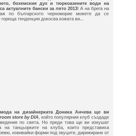
ето, бохемския дух и тюркоазените води на
 са актуалните бански за лято 2013
! А на брега на
лаж по българското черноморие можете да се
 гореща тенденция докосва кожата ви...
 мода на дизайнерката Доника Анчева ще ви
oom store by DIA
, който популярния клуб създаде
аведения по света. Но преди това ще ви изкушат
а на танцьорките на клуба, които представиха
ревю, извивайки форми под звуците, дирижирани от