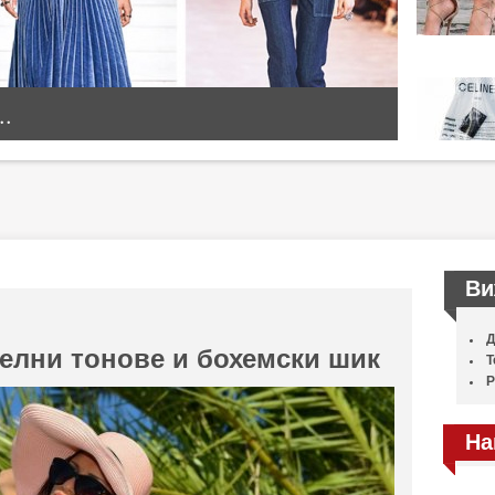
..
Ви
Д
телни тонове и бохемски шик
Т
Р
На