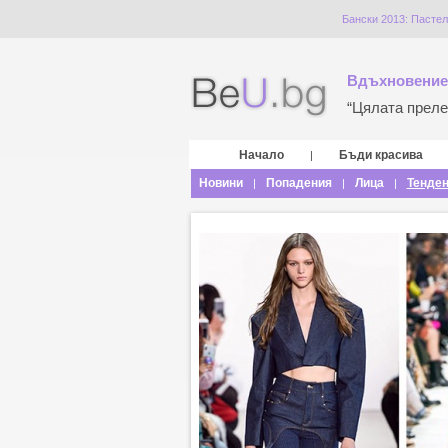
Бански 2013: Пастел
Вдъхновение
“Цялата прелес
Начало
Бъди красива
|
Новини
Попадения
Лица
Тенде
|
|
|