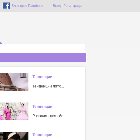
Влез през Facebook
Вход
|
Регистрация
Тенденции
Тенденции лято...
Тенденции
Розовият цвят бе...
Тенденции