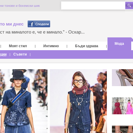
ни тонове и бохемски шик
то ми днес
т на миналото е, че е минало.” - Оскар...
Мода
Моят стил
Интимно
Бъди здрава
|
|
|
|
нции
Съвети
|
|