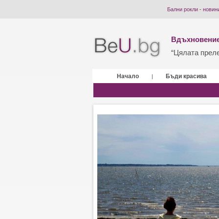
Бални рокли - новин
Вдъхновение
“Цялата прелес
Начало
Бъди красива
|