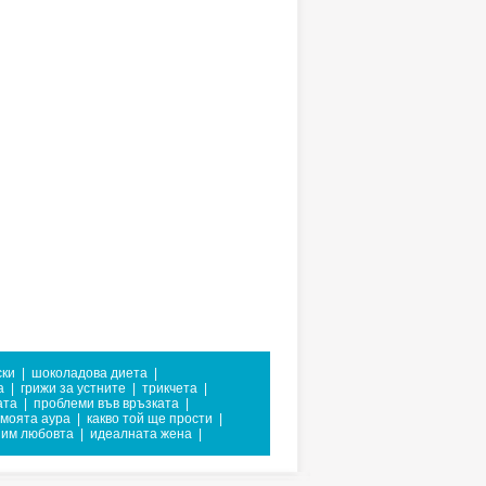
ски
|
шоколадова диета
|
а
|
грижи за устните
|
трикчета
|
ата
|
проблеми във връзката
|
 моята аура
|
какво той ще прости
|
зим любовта
|
идеалната жена
|