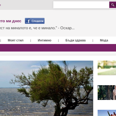
и
то ми днес
т на миналото е, че е минало.” - Оскар...
Моят стил
Интимно
Бъди здрава
Мода
|
|
|
|