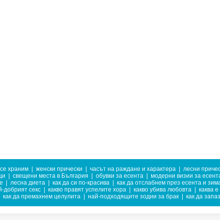
 се храним
|
женски прически
|
часът на раждане и характера
|
лесни приче
ци
|
свещени места в България
|
обувки за есента
|
модерни визии за есент
е
|
лесна диета
|
как да си по-красива
|
как да отслабнем през есента и зим
й-добрият секс
|
какво правят успелите хора
|
какво убива любовта
|
каква е
как да премахнем целулита
|
най-подходящите зодии за брак
|
как да запа