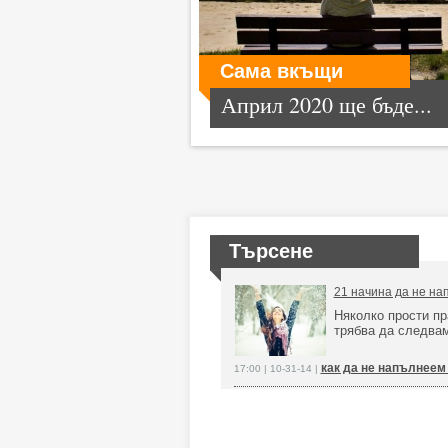
Сама вкъщи
Април 2020 ще бъде...
Търсене
21 начина да не на
Няколко прости пр
трябва да следва
как да не напълнеем
17:00 | 10-31-14 |