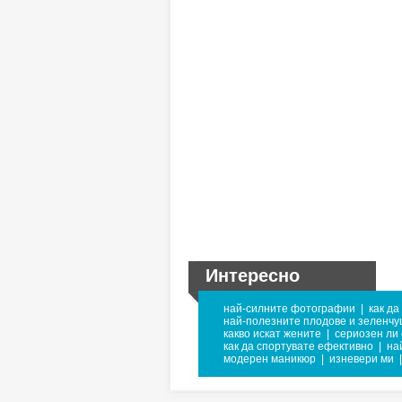
Интересно
най-силните фотографии
|
как да
най-полезните плодове и зеленчу
какво искат жените
|
сериозен ли 
как да спортувате ефективно
|
на
модерен маникюр
|
изневери ми
|