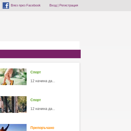
Влез през Facebook
Вход
|
Регистрация
Спорт
12 начина да...
Спорт
12 начина да...
Препоръчано