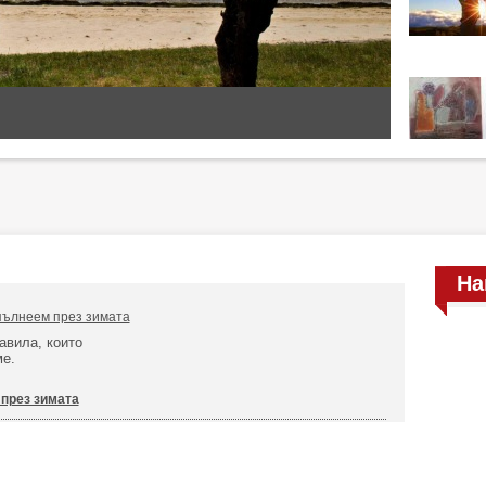
На
пълнеем през зимата
авила, които
ме.
 през зимата