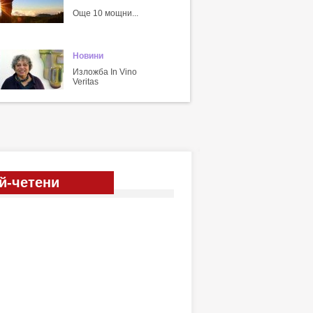
Още 10 мощни...
Новини
Изложба In Vino
Veritas
й-четени