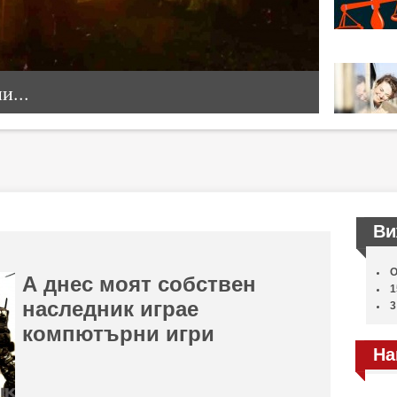
...
Ви
О
А днес моят собствен
1
наследник играе
3
компютърни игри
На