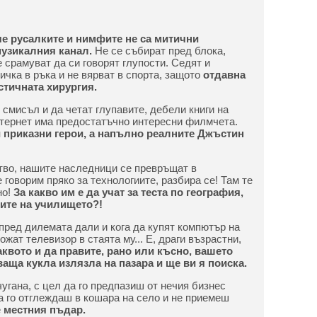
че русалките и нимфите не са митични
музикалния канал.
Не се събират пред блока,
е срамуват да си говорят глупости. Седят и
ичка в ръка и не вярват в спорта, защото
отдавна
стичната хирургия.
смисъл и да четат глупавите, дебели книги на
нтернет има предостатъчно интересни филмчета.
 приказни герои, а напълно реалните Джъстин
во, нашите наследници се превръщат в
говорим пряко за технологиите, разбира се! Там те
но!
За какво им е да учат за теста по география,
рите на училището?!
пред дилемата дали и кога да купят компютър на
ожат телевизор в стаята му... Е, драги възрастни,
квото и да правите, рано или късно, вашето
ваща кукла излязла на пазара и ще ви я поиска.
гана, с цел да го предпазиш от нечия бизнес
да го отглеждаш в кошара на село и не приемеш
е
местния пъдар.