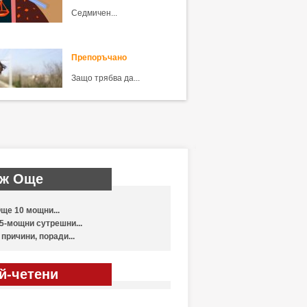
Седмичен...
Препоръчано
Защо трябва да...
ж Още
ще 10 мощни...
5-мощни сутрешни...
 причини, поради...
й-четени