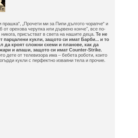
и прашка“, „Прочети ми за Пипи дългото чорапче“ и
б от орехова черупка или дървено конче", все по-
а никога, присъстват в света на нашите деца.
Те не
т парцалени кукли, защото си имат Барби... и то
л да кроят сложни схеми и планове, как да
ажари и апаши, защото си имат Counter-Strike.
то дете от телевизора има – бебета роботи, които
огърди кукли с перфектно изваяни тела и прочие.