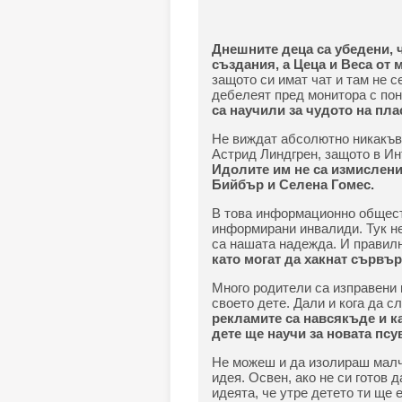
Днешните деца са убедени, 
създания, а Цеца и Веса от 
защото си имат чат и там не с
дебелеят пред монитора с пон
са научили за чудото на пла
Не виждат абсолютно никакъв 
Астрид Линдгрен, защото в И
Идолите им не са измислени
Бийбър и Селена Гомес.
В това информационно общест
информирани инвалиди. Тук не 
са нашата надежда. И правил
като могат да хакнат сървъ
Много родители са изправени 
своето дете. Дали и кога да сл
рекламите са навсякъде и ка
дете ще научи за новата псу
Не можеш и да изолираш малчу
идея. Освен, ако не си готов 
идеята, че утре детето ти ще 