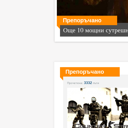
Препоръчано
Още 10 мощни сутрешни
Препоръчано
3332
Прочетена:
пъти