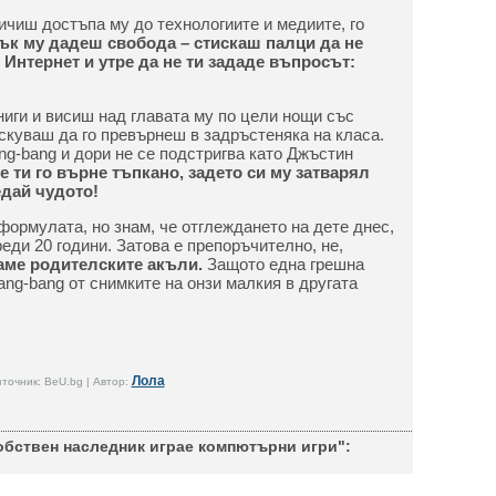
ичиш достъпа му до технологиите и медиите, го
ък му дадеш свобода – стискаш палци да не
Интернет и утре да не ти зададе въпросът:
ниги и висиш над главата му по цели нощи със
скуваш да го превърнеш в задръстеняка на класа.
ang-bang и дори не се подстригва като Джъстин
е ти го върне тъпкано, задето си му затварял
едай чудото!
формулата, но знам, че отглеждането на дете днес,
реди 20 години. Затова е препоръчително, не,
аме родителските акъли.
Защото една грешна
gang-bang от снимките на онзи малкия в другата
Лола
точник: BeU.bg | Автор:
обствен наследник играе компютърни игри":