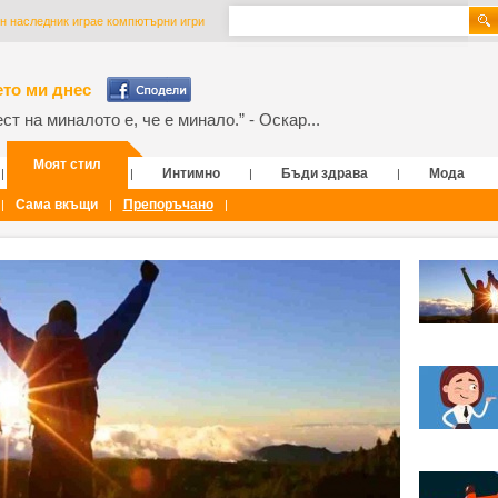
н наследник играе компютърни игри
то ми днес
т на миналото е, че е минало.” - Оскар...
Моят стил
Интимно
Бъди здрава
Мода
|
|
|
|
Сама вкъщи
Препоръчано
|
|
|