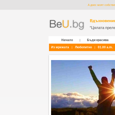
А днес моят собстве
Вдъхновение
“Цялата прелес
Начало
Бъди красива
|
Из мрежата
Любопитно
01.00 a.m.
|
|