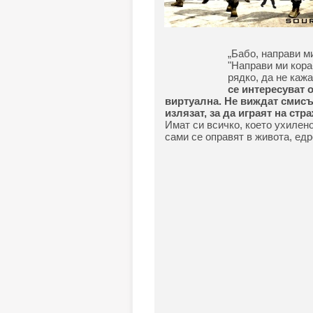
„Бабо, направи м
"Направи ми кора
рядко, да не каж
се интересуват о
виртуална. Не виждат смисъ
излязат, за да играят на стр
Имат си всичко, което ухилено
сами се оправят в живота, едр