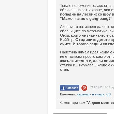
Това е положението, ако огран
обричаш на затъпяване,
ако п
попадне на лесбийско шоу в 
“Мамо, какво е gang-bang?“
Ако пък го натиснеш да чете к
сборниците по математика, ри
Онзи, които не знае какво е g
Бийбър.
С годините детето щ
очите. И тогава седи и си гл
Наистина нямам идея каква е 
не е толкова просто както отп
задължително е, да си опич
стъпка и... научаваш какво е 
стая.
21:00 | 05-14-12
Из
Елементи:
стражари и апаши
,
CS
Коментари към
"А днес моят с