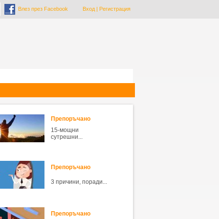
Влез през Facebook
Вход
|
Регистрация
Препоръчано
15-мощни
сутрешни...
Препоръчано
3 причини, поради...
Препоръчано