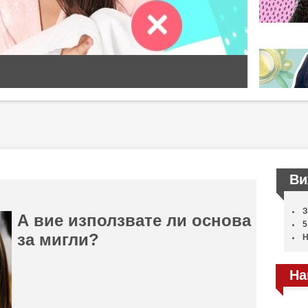
Ви
З
А вие използвате ли основа
5
за мигли?
Н
На