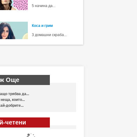
5 начина да...
Коса и грим
3 домашни скраба...
ж Още
ащо трябва да...
 неща, които...
ай-добрите...
й-четени