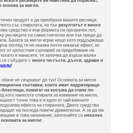
о искате ресниците ви наистина да пораснат,
е основа за мигли
.
етичен продукт е да преобрази вашите ресници.
лкото със спиралата, но пък
резултатът е много
това средство е във формата на прозрачен гел,
ху ресниците си самостоятелно или пък преди да
ла. Базата за мигли играе нещо като поддържаща
пръв поглед тя не оказва почти никакъв ефект, но
нт от цялостния сценарий за придобиване на
 когато я нанасяте, тя започва да върши малки
а се събудите с
много по-гъсти, дълги, здрави и
игли
!
 обаче не свършват до тук! Основата за мигли
специални съставки, които имат хидратиращо
-блестящи, помагат на косъма да стане по-
лед кото нанесете спирала за извиване на мигли,
ъщност точно това е и едно от най-важните
а подсилва ефекта на спиралата. Двете средства
ридадат на погледа повече драматизъм. А за да им
мощник в това начинание, запознайте се
няколко
 основата за мигли: