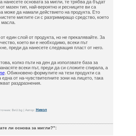
а нанесете основата за мигли, те трябва да бъдат
 от мазен тип, най-вероятно и ресниците ви са
ва може да намали действието на продукта. Ето
чистете миглите си с разгримиращо средство, което
 масла.
от един слой от продукта, но не прекалявайте. За
чество, което ви е необходимо, всеки път
хне, преди да нанесете следващия пласт от него.
 това, колко пъти на ден да използвате база за
анасяте всеки път, преди да си сложите спирала, а
те
. Обикновено формулите на тези продукти са
а една от на-чувствителните зони на лицето, така
икват раздразнения.
Никол
точник: BeU.bg | Автор:
ате ли основа за мигли?":