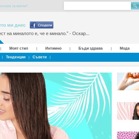
 основа за мигли?
то ми днес
т на миналото е, че е минало.” - Оскар...
Моят стил
Интимно
Бъди здрава
Мода
|
|
|
|
Тенденции
Съвети
|
|
|