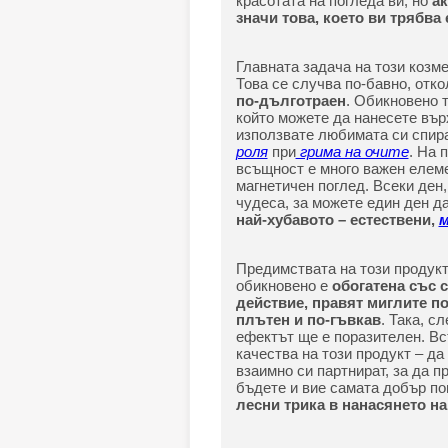
красотата на погледа ви, но
ак
значи това, което ви трябва 
Главната задача на този козм
Това се случва по-бавно, отко
по-дълготраен
. Обикновено 
който можете да нанесете вър
използвате любимата си спира
роля
при
грима на очите
. На 
всъщност е много важен елеме
магнетичен поглед. Всеки ден,
чудеса, за можете един ден д
най-хубавото – естествени,
м
Предимствата на този продукт
обикновено е
обогатена със 
действие, правят миглите по
плътен и по-гъвкав
. Така, с
ефектът ще е поразителен. Вс
качества на този продукт – д
взаимно си партнират, за да п
бъдете и вие самата добър по
лесни трика в нанасянето на