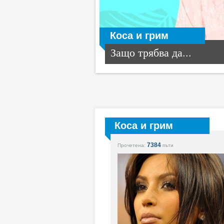
Коса и грим
Защо трябва да...
Коса и грим
7384
Прочетена:
пъти