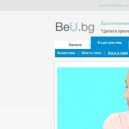
А вие използвате ли
Вдъхновение
“Цялата прелес
Бъди красива
Начало
|
Козметика
Моето тяло
Коса и грим
|
|