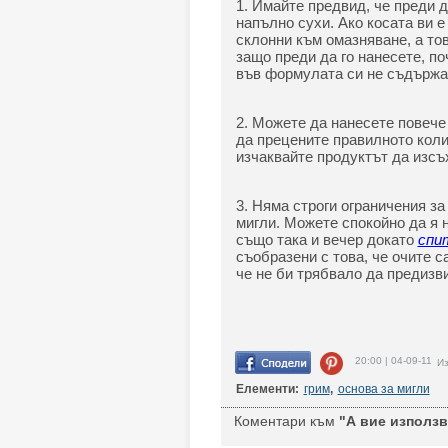
1. Имайте предвид, че преди д
напълно сухи. Ако косата ви е
склонни към омазняване, а то
защо преди да го нанесете, по
във формулата си не съдържа
2. Можете да нанесете повече 
да прецените правилното коли
изчаквайте продуктът да изсъ
3. Няма строги ограничения за
мигли. Можете спокойно да я н
също така и вечер докато
спи
съобразени с това, че очите с
че не би трябвало да предизв
20:00 | 04-09-11
Из
Елементи:
грим
,
основа за мигли
Коментари към
"А вие използв