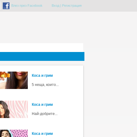
Влез през Facebook
Вход
|
Регистрация
Коса и грим
5 неща, които...
Коса и грим
Най-добрите...
Коса и грим