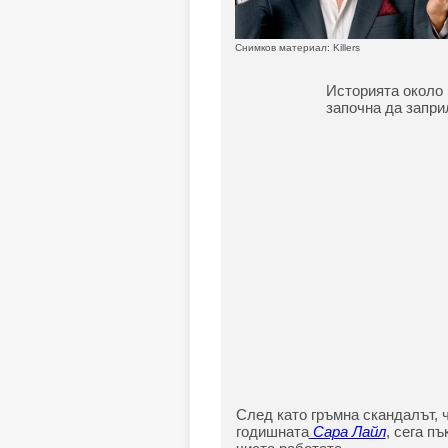
Снимков материал: Killers
Историята около
започна да запри
След като гръмна скандалът, 
годишната
Сара Лайл
, сега п