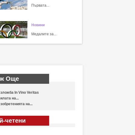
Първата...
Новини
Медалите за...
ж Още
зложба In Vino Veritas
илата на...
зобретенията на...
й-четени