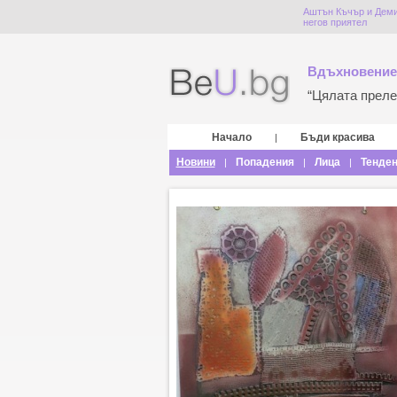
Аштън Къчър и Деми 
негов приятел
Вдъхновение
“Цялата прелес
Начало
Бъди красива
|
Новини
Попадения
Лица
Тенде
|
|
|