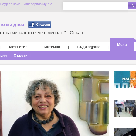
Мур са квит – изневерила му е с
то ми днес
т на миналото е, че е минало.” - Оскар...
Мода
Моят стил
Интимно
Бъди здрава
|
|
|
|
нции
Съвети
|
|