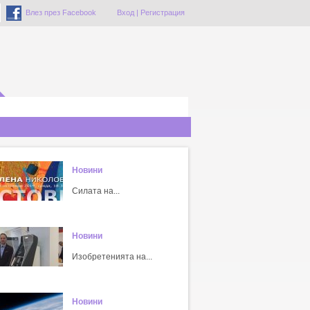
Влез през Facebook
Вход
|
Регистрация
Новини
Силата на...
Новини
Изобретенията на...
Новини