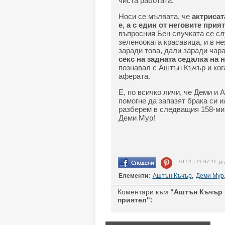
чиста работата.
Носи се мълвата, че
актрисат
е, а с един от неговите прия
въпросния Бен случката се сл
зеленооката красавица, и в н
заради това, дали заради чара
секс на задната седалка на 
познавал с Аштън Къчър и ког
аферата.
Е, по всичко личи, че Деми и 
помогне да запазят брака си 
разберем в следващия 158-ми 
Деми Мур!
10:51 | 11-07-11
Из
Елементи:
Аштън Къчър
,
Деми Мур
Коментари към
"Аштън Къчър и
приятел":