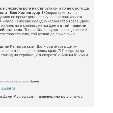
а е сложила рога на съпруга си и то не с кого да
тели - Бен Холингсуорт!
Според приятел на
учила по време домашен купон, организиран от
ея имало намесено солидно количество трева. Дали
 на Бен, но в крайна сметка
Деми и той правили
нейната кола
. Тогава Холингсуорт все още не се е
ато това станало, той решил да приключи с
Аштън Къчър са квит! Дали обаче това ще им
или напротив – ще последва краят?! Предстои да
епизод на сериала „Изневярата” с Аштън Къчър и
Никол
точник: BeU.bg | Автор:
,
изневяра
 Деми Мур са квит – изневерила му е с негов