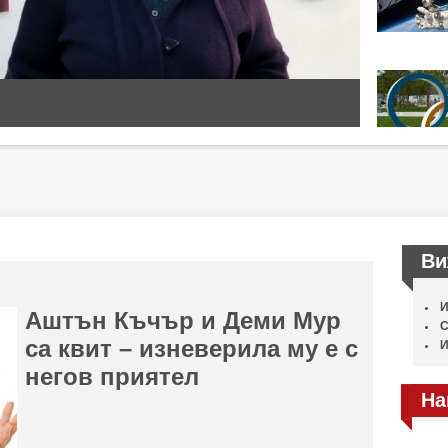
Ви
И
Аштън Къчър и Деми Мур
С
са квит – изневерила му е с
И
негов приятел
На