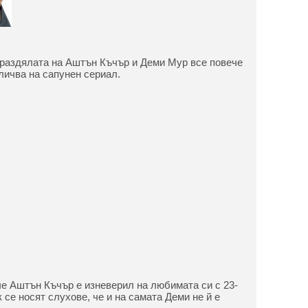
 раздялата на Аштън Къчър и Деми Мур все повече
личва на сапунен сериал.
че Аштън Къчър е изневерил на любимата си с 23-
ък се носят слухове, че и на самата Деми не й е