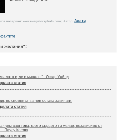
Злати
ов материал: www.everystockphoto.com | Автор:
фактите
ви желания":
налото е, че е минало.” - Оскар Уайлд
цялата статия
иг, но споменът за нея остава завинаги.
цялата статия
а чувстваш това, което сърцето ти желае, независимо от
. - Паулу Коелю
цялата статия