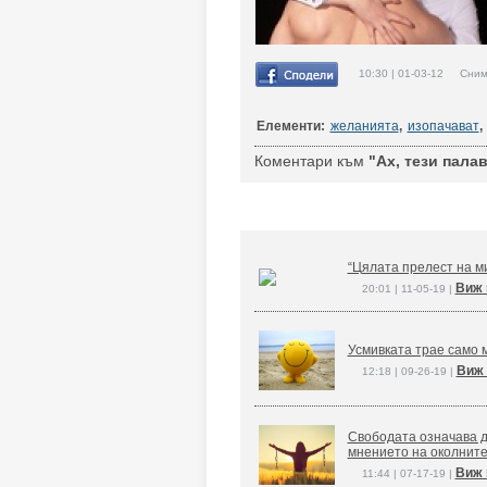
10:30 | 01-03-12 Снимк
Елементи:
желанията
,
изопачават
,
Коментари към
"Ах, тези пала
“Цялата прелест на ми
Виж 
20:01 | 11-05-19 |
Усмивката трае само м
Виж 
12:18 | 09-26-19 |
Свободата означава д
мнението на околните
Виж 
11:44 | 07-17-19 |