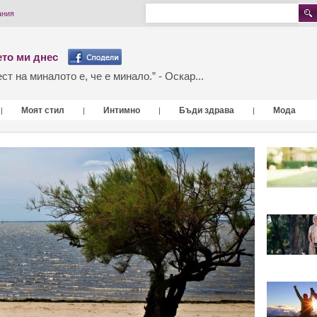
ания
то ми днес
т на миналото е, че е минало.” - Оскар...
Моят стил
Интимно
Бъди здрава
Мода
|
|
|
|