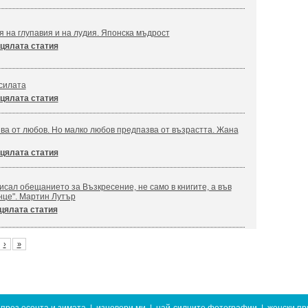
я на глупавия и на лудия. Японска мъдрост
цялата статия
силата
цялата статия
ва от любов. Но малко любов предпазва от възрастта. Жана
цялата статия
сал обещанието за Възкресение, не само в книгите, а във
нце". Мартин Лутър
цялата статия
›
»