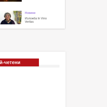
Новини
Изложба In Vino
Veritas
й-четени