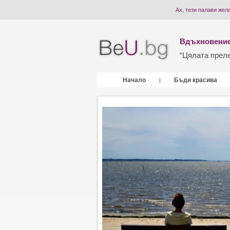
Ах, тези палави жел
Вдъхновение
“Цялата прелес
Начало
Бъди красива
|