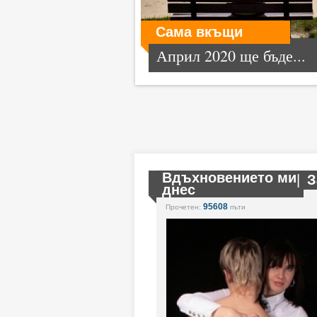
Сама вкъщи
Април 2020 ще бъде...
Вдъхновението ми
|
З
днес
95608
Прочетен:
пъти