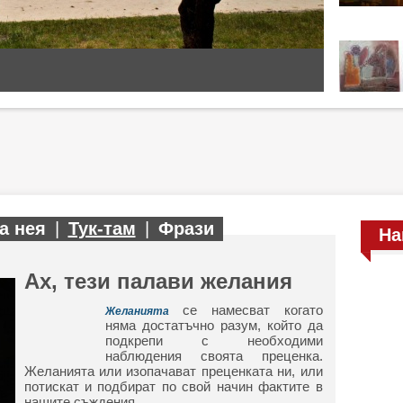
а нея
|
Тук-там
|
Фрази
На
Ах, тези палави желания
се намесват когато
Желанията
няма достатъчно разум, който да
подкрепи с необходими
наблюдения своята преценка.
Желанията или изопачават преценката ни, или
потискат и подбират по свой начин фактите в
нашите съждения.