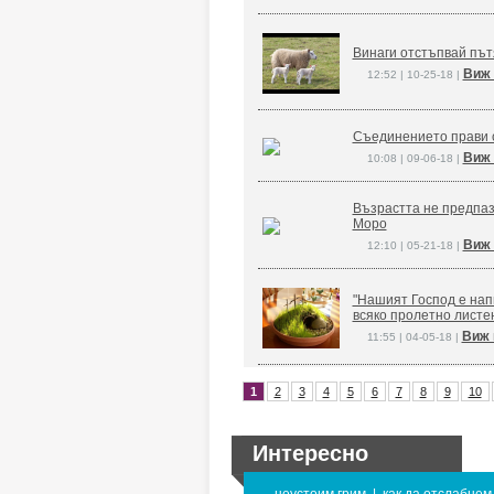
Винаги отстъпвай път
Виж 
12:52 | 10-25-18 |
Съединението прави 
Виж 
10:08 | 09-06-18 |
Възрастта не предпаз
Моро
Виж 
12:10 | 05-21-18 |
"Нашият Господ е напи
всяко пролетно листе
Виж 
11:55 | 04-05-18 |
1
2
3
4
5
6
7
8
9
10
Интересно