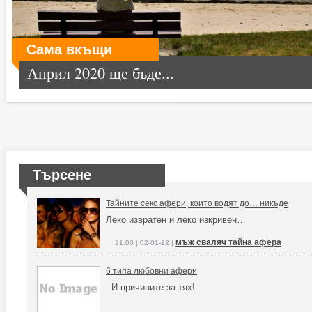
Сама вкъщи
Април 2020 ще бъде...
Търсене
Тайните секс афери, които водят до… никъде
Леко извратен и леко изкривен…
мъж сваляч тайна афера
21:00 | 02-01-12 |
6 типа любовни афери
И причините за тях!