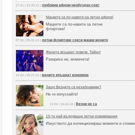
любовни афери необуздан секс
17:41 | 10-30-12 |
Мацките са по-навити на летни афери!
Мацките са по-навити за летни
флиртове!
летни флиртове секси мацки жените
07:30 | 05-31-13 |
Жените кръшкат повече. Тайно!
Разкриха ни, момичета!
жените кръшкат изневяра
13:20 | 05-27-12 |
Защо Везните са незабравими?
Не ги изпускайте!
Везни не са
13:00 | 10-24-16 |
10-те най-вълнуващи летни изживявания
Изкуството да колекционираш моменти и споме