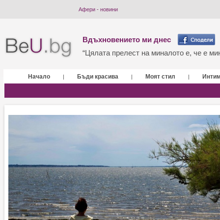
Афери - новини
Вдъхновението ми днес
“Цялата прелест на миналото е, че е мин
Начало
Бъди красива
Моят стил
Инти
|
|
|