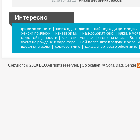
Риана лесбийка любов
15:30 | 04-22-12 |
Интересно
грижи за устните
|
шоколадова диета
|
най-подходящите зодии з
женски прически
|
изневери ми
|
най-добрият секс
|
каква е моя
какво той ще прости
|
какъв тип жена си
|
свещени места в Бълг
часът на раждане и характера
|
най-полезните плодове и зеленч
идеалната жена
|
сериозен ли е
|
как да спортувате ефективно
|
Copyright © 2010 BEU All rights reserved. |
Colocation @ Sofia Data Center