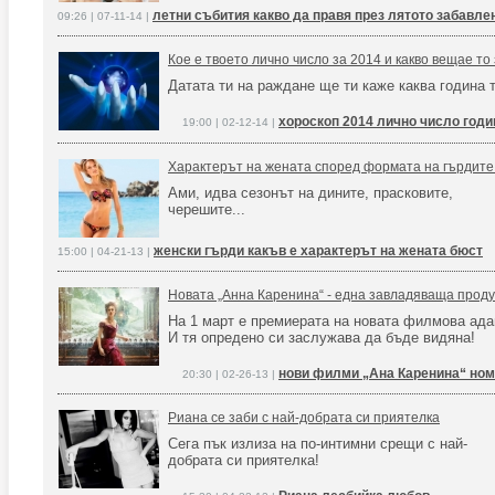
летни събития какво да правя през лятото забавле
09:26 | 07-11-14 |
Кое е твоето лично число за 2014 и какво вещае то 
Датата ти на раждане ще ти каже каква година т
хороскоп 2014 лично число год
19:00 | 02-12-14 |
Характерът на жената според формата на гърдите 
Ами, идва сезонът на дините, прасковите,
черешите...
женски гърди какъв е характерът на жената бюст
15:00 | 04-21-13 |
Новата „Анна Каренина“ - една завладяваща продук
На 1 март е премиерата на новата филмова ада
И тя опредено си заслужава да бъде видяна!
нови филми „Ана Каренина“ ном
20:30 | 02-26-13 |
Риана се заби с най-добрата си приятелка
Сега пък излиза на по-интимни срещи с най-
добрата си приятелка!