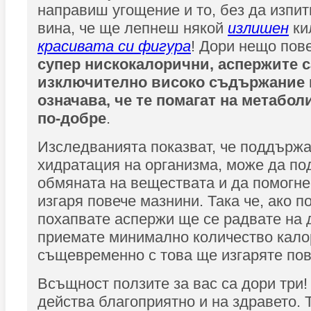
направиш угощение и то, без да изпит
вина, че ще лепнеш някой
излишен
ки
красивата си фигура
! Дори нещо пов
супер нискокалорични, аспержите с
изключително високо съдържание н
означава, че те помагат на метабол
по-добре
.
Изследванията показват, че поддържа
хидратация на организма, може да по
обмяната на веществата и да помогне
изгаря повече мазнини. Така че, ако п
похапвате аспержи ще се радвате на 
приемате минимално количество кало
същевременно с това ще изгаряте пов
Всъщност ползите за вас са дори три!
действа благоприятно и на здравето. 