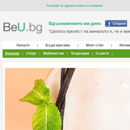
Аспержи за здравословно отслабване
Вдъхновението ми днес
“Цялата прелест на миналото е, че е мин
Начало
Бъди красива
Моят стил
Инти
|
|
|
Хранене
Спорт
Майчинство
Тенденции
Съвети
|
|
|
|
|