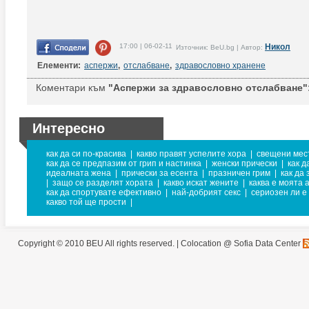
17:00 | 06-02-11
Никол
Източник: BeU.bg | Автор:
Елементи:
аспержи
,
отслабване
,
здравословно хранене
Коментари към
"Аспержи за здравословно отслабване"
Интересно
как да си по-красива
|
какво правят успелите хора
|
свещени мес
как да се предпазим от грип и настинка
|
женски прически
|
как д
идеалната жена
|
прически за есента
|
празничен грим
|
как да
|
защо се разделят хората
|
какво искат жените
|
каква е моята 
как да спортувате ефективно
|
най-добрият секс
|
сериозен ли е
какво той ще прости
|
Copyright © 2010 BEU All rights reserved. |
Colocation @ Sofia Data Center