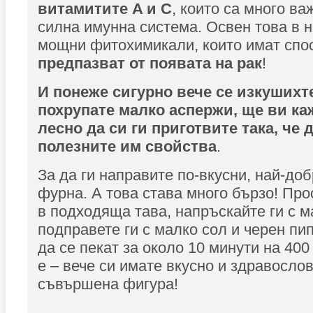
витамитите A и C
, които са много ва
силна имунна система. Освен това в 
мощни фитохимикали, които имат спо
предпазват от появата на рак
!
И понеже сигурно вече се изкушихт
похрупате малко аспержи, ще ви ка
лесно да си ги приготвите така, че 
полезните им свойства
.
За да ги направите по-вкусни, най-доб
фурна. А това става много бързо! Про
в подходяща тава, напръскайте ги с м
подправете ги с малко сол и черен пип
да се пекат за около 10 минути на 400
е – вече си имате вкусно и здравослов
съвършена фигура!