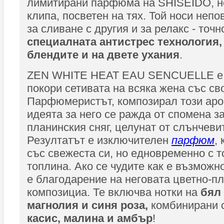
лимитирани парфюма на SHISEIDO, но
клипа, посветен на тях. Той носи неп
за сливане с другия и за релакс - точн
специалната антистрес технология,
блендите и на двете ухания
.
ZEN WHITE HEAT EAU SENCUELLE е с
покори сетивата на всяка жена със с
Парфюмеристът, композирал този аром
идеята за него се ражда от спомена з
планинския сняг, целунат от слънчеви
Резултатът е изключителен
парфюм
,
със свежеста си, но едновременно с т
топлина. Ако се чудите как е възможно
е благодарение на неговата цветно-п
композициа. Те включва нотки на
бял
магнолия и синя роза,
комбинирани с
касис, малина и амбър
!