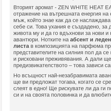
Вторият аромат - ZEN WHITE HEAT E
отражение на вътрешната енергия на
мъж, който знае как да се наслаждава
себе си. Това ухания е създадено, за
живота му и да го вдъхнови за нови и
авантюри. Нотките на
абсент и леде
листа
в композицията на парфюма пр
представителите на силния пол да се 
и рисковани преживявания. А дали щ
предизвикателството – това зависи са
Но всъщност най-незабравимата аван
ще ви предложат тогава, когато се сре
слеят в едно! Ще рискувате ли да ги 
си и на своята половинка и да влюбит