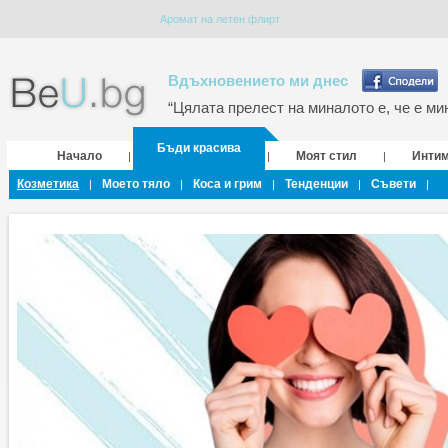
Аромат на летен флирт
Вдъхновението ми днес
“Цялата прелест на миналото е, че е мин
Бъди красива
Начало
Моят стил
Инти
|
|
|
Козметика
Моето тяло
Коса и грим
Тенденции
Съвети
|
|
|
|
|