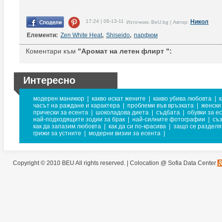
17:24 | 06-13-11
Никол
Източник: BeU.bg | Автор:
Елементи:
Zen White Heat
,
Shiseido
,
парфюм
Коментари към
"Аромат на летен флирт ":
Интересно
модерен маникюр
|
какво искат жените
|
какво убива любовта
|
к
часът на раждане и характера
|
проблеми във връзката
|
женски
прически за есента
|
шоколадова диета
|
съдбата
|
обувки за е
най-подходящите зодии за брак
|
най-силните фотографии
|
съз
как да запазим любовта
|
как да си по-красива
|
защо се разделя
грижи за устните
|
модерни визии за есента
|
Copyright © 2010 BEU All rights reserved. |
Colocation @ Sofia Data Center