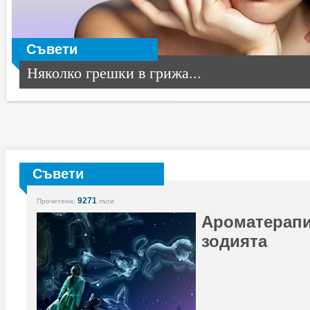
Съвети
Няколко грешки в грижа...
Съвети
9271
Прочетена:
пъти
Ароматерапи
зодията