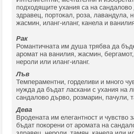
подходящите ухания са на сандалово 
здравец, портокал, роза, лавандула, 
жасмин, иланг-иланг, канела и ванилия
Рак
Романтичната им душа трябва да бъд
аромат на ванилия, жасмин, бергамот
нероли или иланг-иланг.
Лъв
Темпераментни, горделиви и много чув
нужда да бъдат ласкани с ухания на л
сандалово дърво, розмарин, пачули, т
Дева
Вродената им елегантност и чувство з
бъдат покорени от аромата на сандал
здравец, нероли, тамян, канела или ил