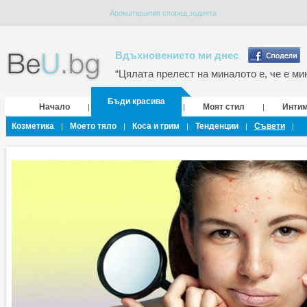
Ароматерапия според зодията
Вдъхновението ми днес
“Цялата прелест на миналото е, че е мин
Бъди красива
Начало
Моят стил
Инти
|
|
|
Козметика
Моето тяло
Коса и грим
Тенденции
Съвети
|
|
|
|
|