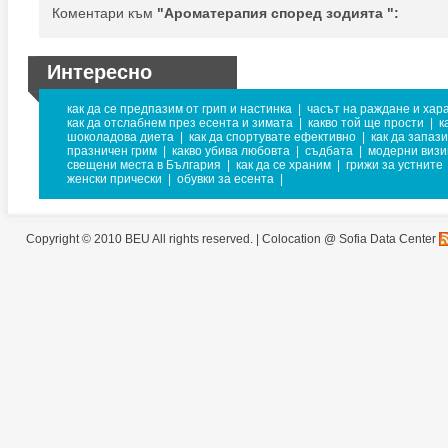
Коментари към
"Ароматерапия според зодията ":
Интересно
как да се предпазим от грип и настинка
|
часът на раждане и хар
как да отслабнем през есента и зимата
|
какво той ще прости
|
к
шоколадова диета
|
как да спортувате ефективно
|
как да запаз
празничен грим
|
какво убива любовта
|
съдбата
|
модерни визи
свещени места в България
|
как да се храним
|
грижи за устните
женски прически
|
обувки за есента
|
Copyright © 2010 BEU All rights reserved. |
Colocation @ Sofia Data Center