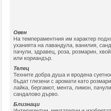
Овен
На темпераментния им характер подх
уханията на лавандула, ванилия, сан
пачули, здравец, роза, розмарин, хво
или кориандър.
Телец
Техните добра душа и вродена суетно
бъдат глезени с аромати като розмари
лайка, бергамот, мента, лимон, пачули
сандалово дърво.
Близнаци
Интелигентни, мечтателни и изобретат