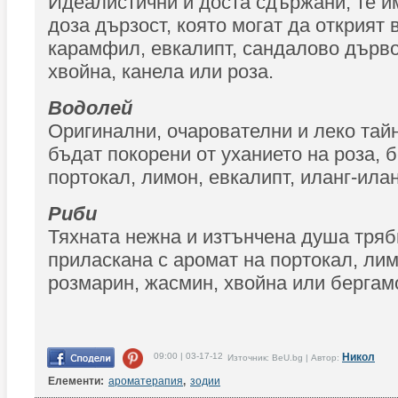
Идеалистични и доста сдържани, те и
доза дързост, която могат да открият 
карамфил, евкалипт, сандалово дърво
хвойна, канела или роза.
Водолей
Оригинални, очарователни и леко тай
бъдат покорени от уханието на роза, б
портокал, лимон, евкалипт, иланг-илан
Риби
Тяхната нежна и изтънчена душа тряб
приласкана с аромат на портокал, лим
розмарин, жасмин, хвойна или бергам
09:00 | 03-17-12
Никол
Източник: BeU.bg | Автор:
Елементи:
ароматерапия
,
зодии