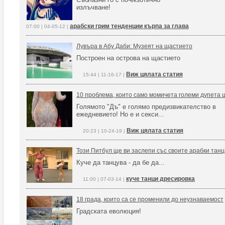
излъчване!
арабски грим тенденции кърпа за глава
07:00 | 04-05-12 |
Лувъра в Абу Даби: Музеят на щастието
Построен на острова на щастието
Виж цялата статия
15:44 | 11-16-17 |
10 проблема, които само момичета големи дупета 
Голямото "Дъ" е голямо предизвикателство в
ежедневието! Но е и секси...
Виж цялата статия
20:23 | 10-24-19 |
Този Питбул ще ви заслепи със своите арабки танц
Куче да танцува - да бе да...
куче танци дресировка
11:00 | 07-03-14 |
18 града, които са се променили до неузнаваемост
Градската еволюция!