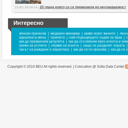
20 града които са се променили до неузнаваемост
15:00 | 05-16-14 |
Интересно
женски прически
|
модерен маникюр
|
какво искат жените
|
лесн
идеалната жена
|
трикчета
|
най-подходящите зодии за брак
|
как да премахнем целулита
|
как да отслабнем през есента и зим
грижи за устните
|
обувки за есента
|
защо се разделят хората
|
часът на раждане и характера
|
как да си по-красива
|
как да се 
Copyright © 2010 BEU All rights reserved. |
Colocation @ Sofia Data Center