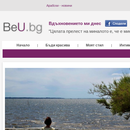
Арабски - новини
Вдъхновението ми днес
“Цялата прелест на миналото е, че е мин
Начало
Бъди красива
Моят стил
Инти
|
|
|