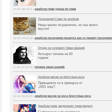
арабски грим уроци по грим
17:25 | 08-25-12 |
Палачинки! Само че арабски
Нещо малко по-различно, но пък много
вкусно!
арабски палачинки рецепта как се правят палачинк
13:15 | 03-10-13 |
Отиде си големият Омар Шариф
Актьорът почина на 83
години
почина омар шариф
17:26 | 07-10-15 |
Арабски маски за блестяща коса
Превърнете се в принцеса от
„1001 нощ“!
арабски маски за коса блестяща коса
12:12 | 02-16-13 |
Арабски грим, модерният грим (видео)
Съблазни го с по-екзотично