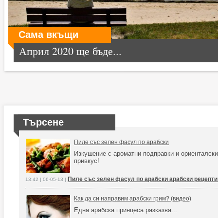
Сама вкъщи
Април 2020 ще бъде...
Търсене
Пиле със зелен фасул по арабски
Изкушение с ароматни подправки и ориенталски
привкус!
Пиле със зелен фасул по арабски арабски рецепти
13:42 | 06-05-13 |
Как да си направим арабски грим? (видео)
Една арабска принцеса разказва...