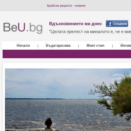
Арабски рецепти - новини
Вдъхновението ми днес
“Цялата прелест на миналото е, че е мин
Начало
Бъди красива
Моят стил
Инти
|
|
|