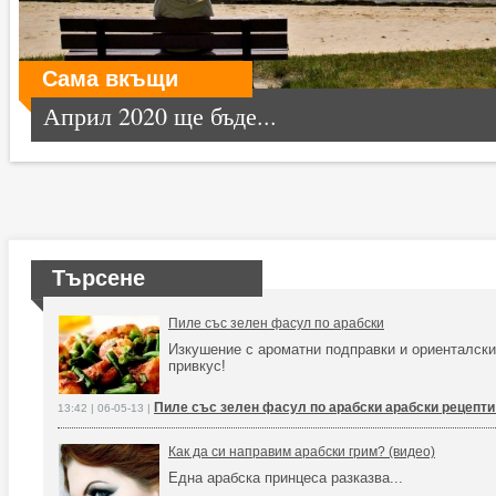
Сама вкъщи
Април 2020 ще бъде...
Търсене
Пиле със зелен фасул по арабски
Изкушение с ароматни подправки и ориенталски
привкус!
Пиле със зелен фасул по арабски арабски рецепти
13:42 | 06-05-13 |
Как да си направим арабски грим? (видео)
Една арабска принцеса разказва...