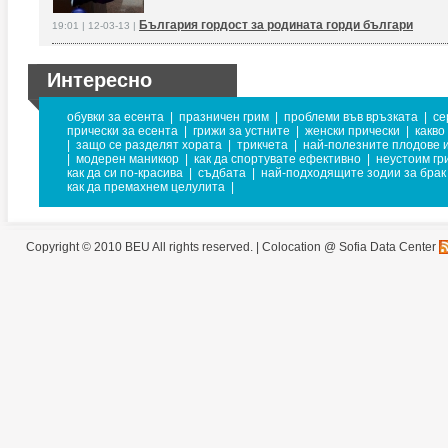
България гордост за родината горди българи
19:01 | 12-03-13 |
Интересно
обувки за есента
|
празничен грим
|
проблеми във връзката
|
се
прически за есента
|
грижи за устните
|
женски прически
|
какво
|
защо се разделят хората
|
трикчета
|
най-полезните плодове 
|
модерен маникюр
|
как да спортувате ефективно
|
неустоим гр
как да си по-красива
|
съдбата
|
най-подходящите зодии за брак
как да премахнем целулита
|
Copyright © 2010 BEU All rights reserved. |
Colocation @ Sofia Data Center