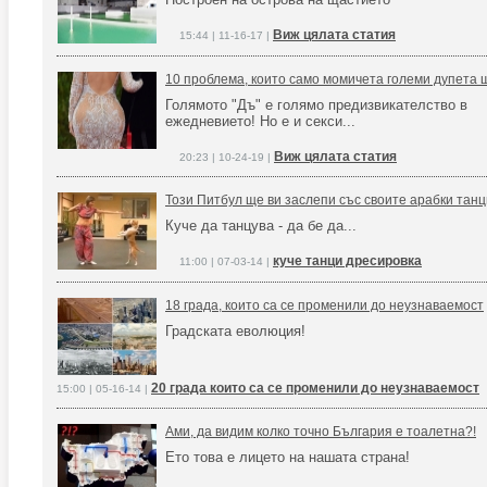
Виж цялата статия
15:44 | 11-16-17 |
10 проблема, които само момичета големи дупета 
Голямото "Дъ" е голямо предизвикателство в
ежедневието! Но е и секси...
Виж цялата статия
20:23 | 10-24-19 |
Този Питбул ще ви заслепи със своите арабки танц
Куче да танцува - да бе да...
куче танци дресировка
11:00 | 07-03-14 |
18 града, които са се променили до неузнаваемост
Градската еволюция!
20 града които са се променили до неузнаваемост
15:00 | 05-16-14 |
Ами, да видим колко точно България е тоалетна?!
Ето това е лицето на нашата страна!