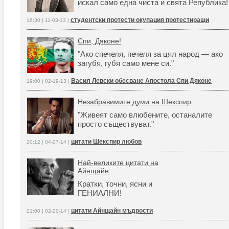
искал само една чиста и свята Република!
студентски протести окупация протестиращи
16:30 | 11-03-13 |
Спи, Дяконе!
"Ако спечеля, печеля за цял народ — ако
загубя, губя само мене си."
Васил Левски обесване Апостола Спи Дяконе
19:00 | 02-19-13 |
Незабравимите думи на Шекспир
"Живеят само влюбените, останалите
просто съществуват."
цитати Шекспир любов
20:12 | 04-27-14 |
Най-великите цитати на
Айнщайн
Кратки, точни, ясни и
ГЕНИАЛНИ!
цитати Айнщайн мъдрости
21:00 | 02-20-14 |