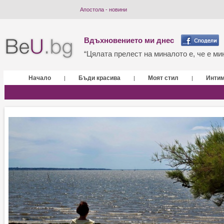
Апостола - новини
Вдъхновението ми днес
“Цялата прелест на миналото е, че е мин
Начало
Бъди красива
Моят стил
Инти
|
|
|