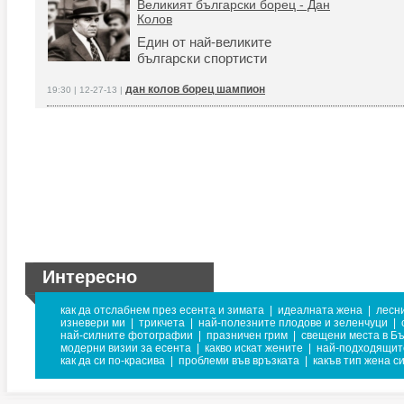
Великият български борец - Дан
Колов
Един от най-великите
български спортисти
дан колов борец шампион
19:30 | 12-27-13 |
Интересно
как да отслабнем през есента и зимата
|
идеалната жена
|
лесн
изневери ми
|
трикчета
|
най-полезните плодове и зеленчуци
|
най-силните фотографии
|
празничен грим
|
свещени места в Б
модерни визии за есента
|
какво искат жените
|
най-подходящите
как да си по-красива
|
проблеми във връзката
|
какъв тип жена с