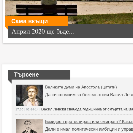
Сама вкъщи
Април 2020 ще бъде...
Търсене
Великите думи на Апостола (цитати)
Да си спомним за безсмъртния Васил Лев
Васил Левски свобода годишнина от смъртта на В
17:00 | 02-19-14 |
Безидеен протестиращ или емигрант? Какъв
Дали е имал политически амбиции и управ