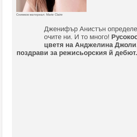
Снимков материал: Marie Claire
Дженифър Анистън определен
очите ни. И то много!
Русокос
цветя на Анджелина Джоли,
поздрави за режисьорския й дебют