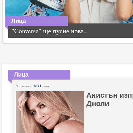
Лица
"Converse" ще пусне нова...
Лица
1871
Прочетена:
пъти
Анистън изп
Джоли