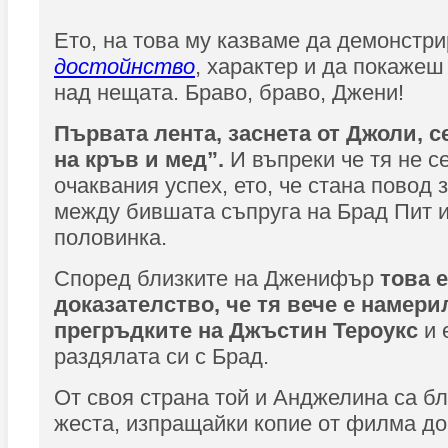
Ето, на това му казваме да демонстр
достойнство
, характер и да покажеш 
над нещата. Браво, браво, Джени!
Първата лента, заснета от Джоли, с
на кръв и мед”.
И въпреки че тя не се
очаквания успех, ето, че стана повод
между бившата съпруга на Брад Пит 
половинка.
Според близките на Дженифър
това 
доказателство, че тя вече е намери
прегръдките на Джъстин Тероукс
и 
раздялата си с Брад.
От своя страна той и Анджелина са б
жеста, изпращайки копие от филма д