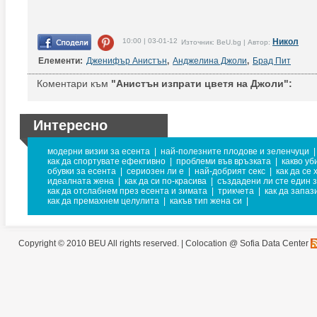
10:00 | 03-01-12
Никол
Източник: BeU.bg | Автор:
Елементи:
Дженифър Анистън
,
Анджелина Джоли
,
Брад Пит
Коментари към
"Анистън изпрати цветя на Джоли":
Интересно
модерни визии за есента
|
най-полезните плодове и зеленчуци
|
как да спортувате ефективно
|
проблеми във връзката
|
какво уб
обувки за есента
|
сериозен ли е
|
най-добрият секс
|
как да се
идеалната жена
|
как да си по-красива
|
създадени ли сте един з
как да отслабнем през есента и зимата
|
трикчета
|
как да запа
как да премахнем целулита
|
какъв тип жена си
|
Copyright © 2010 BEU All rights reserved. |
Colocation @ Sofia Data Center