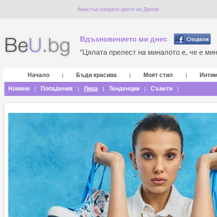
Анистън изпрати цветя на Джоли
Вдъхновението ми днес
“Цялата прелест на миналото е, че е мина
Начало
Бъди красива
Моят стил
Инти
|
|
|
Новини
Попадения
Лица
Тенденции
Съвети
|
|
|
|
|