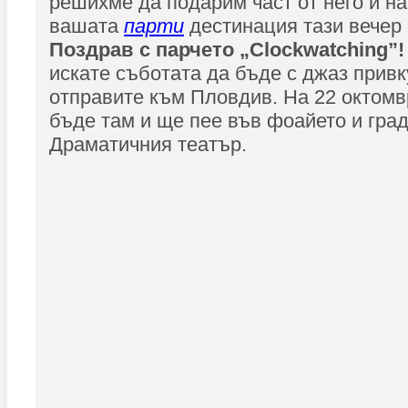
решихме да подарим част от него и на 
вашата
парти
дестинация тази вечер 
Поздрав с парчето „Clockwatching”!
искате съботата да бъде с джаз привк
отправите към Пловдив. На 22 октомв
бъде там и ще пее във фоайето и гра
Драматичния театър.