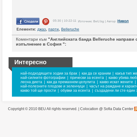
05:30 | 10-22-11
Никол
Източник: BeU.bg | Автор:
Елементи:
джаз
,
парти
,
Belleruche
Коментари към
"Английската банда Belleruche направи 
изпълнение в София ":
Интересно
най-подходящите зодии за брак
|
как да се храним
|
какъв тип ж
най-силните фотографии
|
прически за есента
|
какво убива лю
лесна диета
|
как да премахнем целулита
|
какво искат жените
|
най-полезните плодове и зеленчуци
|
часът на раждане и харак
какво той ще прости
|
обувки за есента
|
създадени ли сте един 
Copyright © 2010 BEU All rights reserved. |
Colocation @ Sofia Data Center