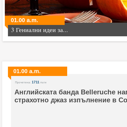
01.00 a.m.
3 Гениални идеи за...
01.00 a.m.
1711
Прочетена:
пъти
Английската банда Belleruche н
страхотно джаз изпълнение в С