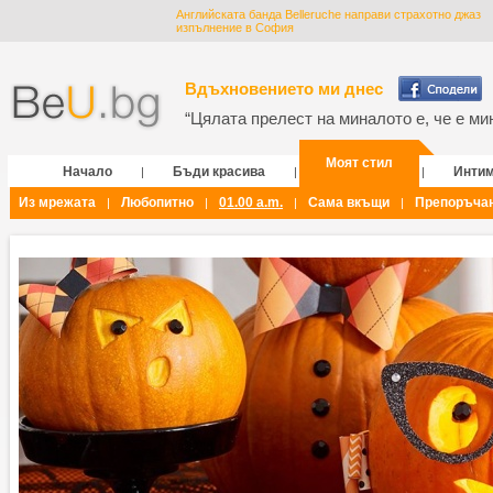
Английската банда Belleruche направи страхотно джаз
изпълнение в София
Вдъхновението ми днес
“Цялата прелест на миналото е, че е мин
Моят стил
Начало
Бъди красива
Инти
|
|
|
Из мрежата
Любопитно
01.00 a.m.
Сама вкъщи
Препоръча
|
|
|
|