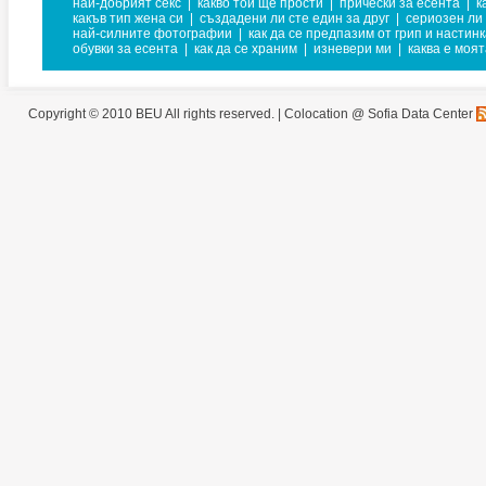
най-добрият секс
|
какво той ще прости
|
прически за есента
|
к
какъв тип жена си
|
създадени ли сте един за друг
|
сериозен ли
най-силните фотографии
|
как да се предпазим от грип и настин
обувки за есента
|
как да се храним
|
изневери ми
|
каква е моят
Copyright © 2010 BEU All rights reserved. |
Colocation @ Sofia Data Center