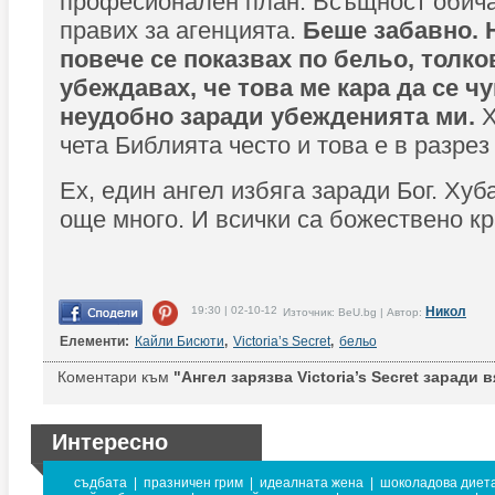
професионален план. Всъщност обича
правих за агенцията.
Беше забавно. 
повече се показвах по бельо, толко
убеждавах, че това ме кара да се ч
неудобно заради убежденията ми.
Х
чета Библията често и това е в разрез 
Ех, един ангел избяга заради Бог. Хуб
още много. И всички са божествено к
19:30 | 02-10-12
Никол
Източник: BeU.bg | Автор:
Елементи:
Кайли Бисюти
,
Victoria’s Secret
,
бельо
Коментари към
"Ангел зарязва Victoria’s Secret заради в
Интересно
съдбата
|
празничен грим
|
идеалната жена
|
шоколадова диет