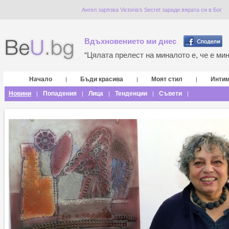
Ангел зарязва Victoria’s Secret заради вярата си в Бог
Вдъхновението ми днес
“Цялата прелест на миналото е, че е мина
Начало
Бъди красива
Моят стил
Инти
|
|
|
Новини
Попадения
Лица
Тенденции
Съвети
|
|
|
|
|