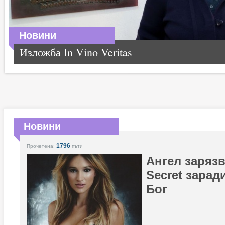
Новини
Изложба In Vino Veritas
Новини
1796
Прочетена:
пъти
Ангел зарязва
Secret зарад
Бог