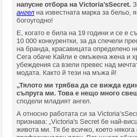
напусне отбора на Victoria’sSecret.
З
ангел
на известната марка за бельо, я
богоугодно!
Е, когато е била на 19 години и се е с
10 000 конкурентки, за да спечели пр
на бранда, красавицата определено не
Сега обаче Кайли е омъжена жена и х
убеждения са взели превес над мечтат
модата. Както й тези на мъжа й!
„Тялото ми трябва да се вижда еди
съпруга ми. Това е нещо много све
сподели младият ангел.
А относно работата си за Victoria’sSec
признава: „Victoria's Secret бе най-ви
живота ми. Тя бе всичко, което някога