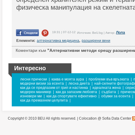
физическа манипулация на скелетната
19:31 | 07-12-12
Лола
Източник: BeU.bg | Автор:
Елементи:
алтернативна медицина
,
разширени вени
Коментари към
"Алтернативни методи срещу разширени
Интересно
лесни прически
|
каква е моята аура
|
проблеми във връзката
|
модерни визии за есента
|
лесна диета
|
най-силните фотограф
как да се предпазим от грип и настинка
|
идеалната жена
|
серио
модерен маникюр
|
как да запазим любовта
|
съдбата
|
прическ
изневери ми
|
как да спортувате ефективно
|
обувки за есента
|
как да премахнем целулита
|
Copyright © 2010 BEU All rights reserved. |
Colocation @ Sofia Data Center