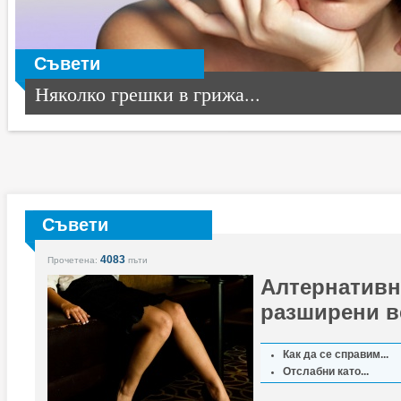
Съвети
Няколко грешки в грижа...
Съвети
4083
Прочетена:
пъти
Алтернативн
разширени в
Как да се справим...
Отслабни като...