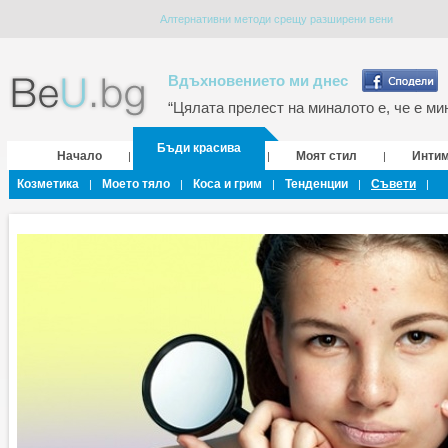
Алтернативни методи срещу разширени вени
Вдъхновението ми днес
“Цялата прелест на миналото е, че е мин
Бъди красива
Начало
Моят стил
Инти
|
|
|
Козметика
Моето тяло
Коса и грим
Тенденции
Съвети
|
|
|
|
|