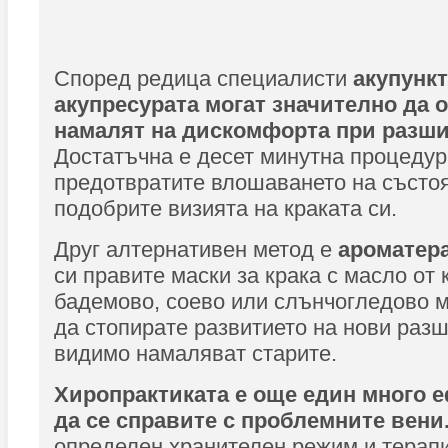
Според редица специалисти
акупункт
акупресурата могат значително да 
намалят на дискомфорта при разши
Достатъчна е десет минутна процедура
предотвратите влошаването на състоя
подобрите визията на краката си.
Друг алтернативен метод е
ароматера
си правите маски за крака с масло от 
бадемово, соево или слънчогледово м
да стопирате развитието на нови раз
видимо намаляват старите.
Хиропрактиката е още един много 
да се справите с проблемните вени
определен хранителен режим и терапи