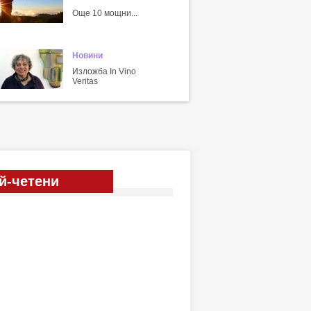
Още 10 мощни...
Новини
Изложба In Vino
Veritas
й-четени