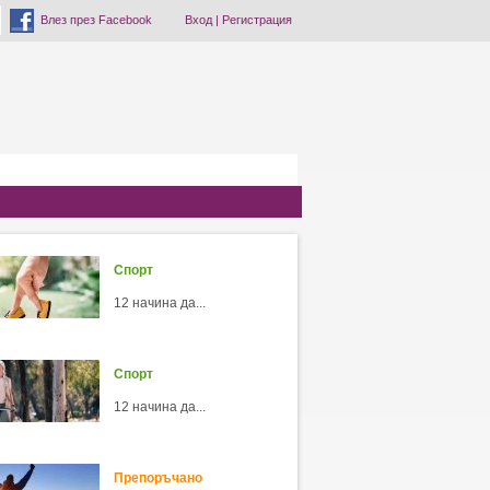
Влез през Facebook
Вход
|
Регистрация
Спорт
12 начина да...
Спорт
12 начина да...
Препоръчано