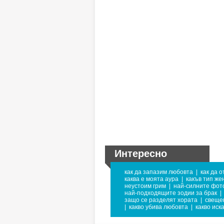
Интересно
как да запазим любовта
|
как да 
каква е моята аура
|
какъв тип же
неустоим грим
|
най-силните фот
най-подходящите зодии за брак
|
защо се разделят хората
|
свещен
|
какво убива любовта
|
какво иск