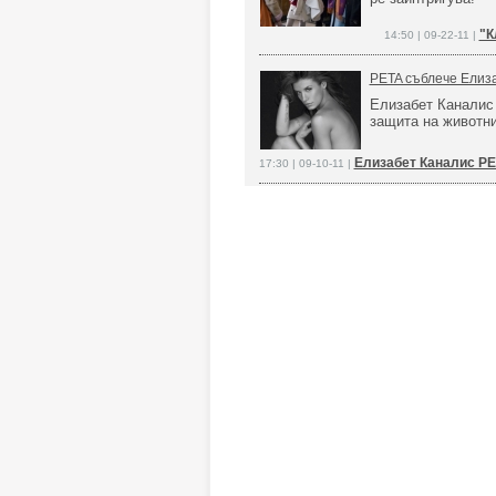
"К
14:50 | 09-22-11 |
PETA съблече Елиз
Елизабет Каналис 
защита на животни
Елизабет Каналис PE
17:30 | 09-10-11 |