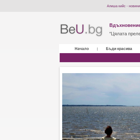
Алиша кийс - новини
Вдъхновение
“Цялата прелес
Начало
Бъди красива
|