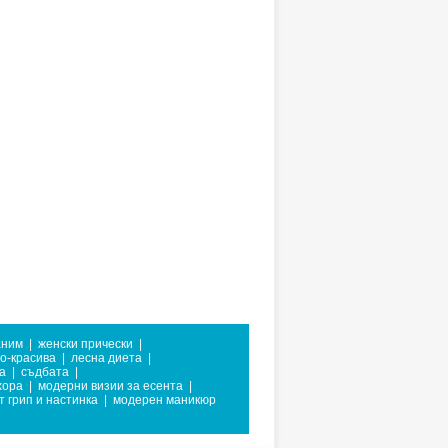
аним
|
женски прически
|
по-красива
|
лесна диета
|
а
|
съдбата
|
хора
|
модерни визии за есента
|
т грип и настинка
|
модерен маникюр