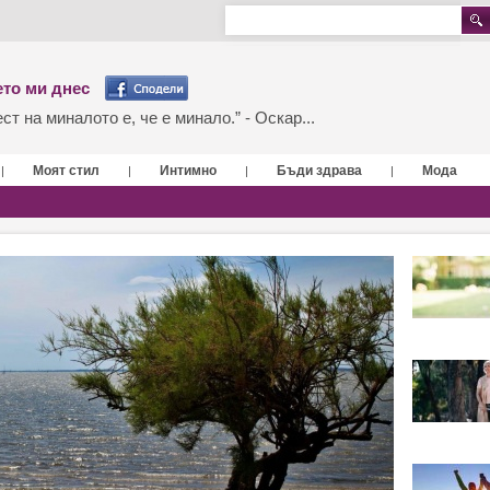
то ми днес
т на миналото е, че е минало.” - Оскар...
Моят стил
Интимно
Бъди здрава
Мода
|
|
|
|