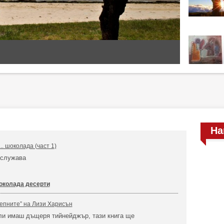
На
... шоколада (част 1)
аслужава
!
околада десерти
епните” на Лизи Харисън
ли имаш дъщеря тийнейджър, тази книга ще