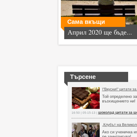
Сама вкъщи
Април 2020 ще бъде...
Търсене
\"Вкусни\" цитати за
Той определено з
възхищението ни
шоколад цитати за ш
16:50 | 05-15-13 |
„Клубът на Великол
Ако си ученичка и
ре заинтригува!