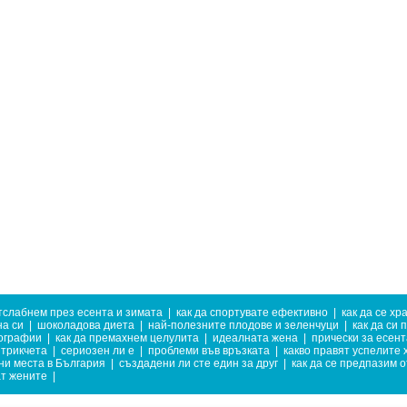
отслабнем през есента и зимата
|
как да спортувате ефективно
|
как да се хр
на си
|
шоколадова диета
|
най-полезните плодове и зеленчуци
|
как да си 
ографии
|
как да премахнем целулита
|
идеалната жена
|
прически за есент
трикчета
|
сериозен ли е
|
проблеми във връзката
|
какво правят успелите 
и места в България
|
създадени ли сте един за друг
|
как да се предпазим о
ат жените
|