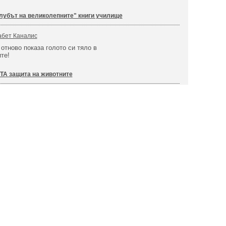
лубът на великолепните" книги училище
абет Каналис
отново показа голото си тяло в
те!
TA защита на животните