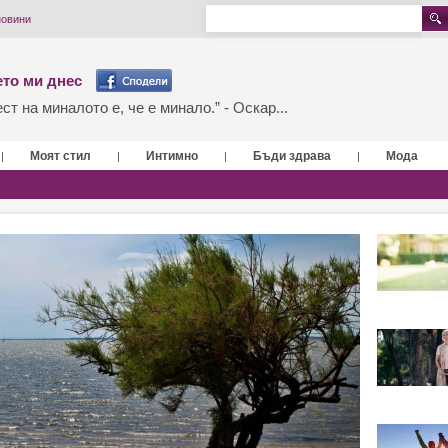
новини
то ми днес
т на миналото е, че е минало.” - Оскар...
Моят стил
Интимно
Бъди здрава
Мода
|
|
|
|