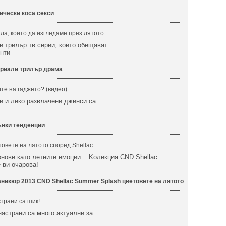
ически коса секси
ла, които да изгледаме през лятото
и трилър тв серии, които обещават
нти
риали трилър драма
те на гаджето? (видео)
и и леко развлачени джинси са
нки тенденции
овете на лятото според Shellac
онове като летните емоции... Kолекция CND Shellac
 ви очаровa!
никюр 2013 CND Shellac Summer Splash цветовете на лятото
страни са шик!
настрани са много актуални за