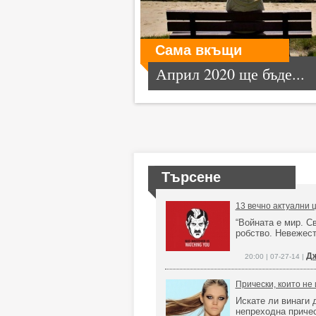
Сама вкъщи
Април 2020 ще бъде...
Търсене
13 вечно актуални 
“Войната е мир. С
робство. Невежест
Д
20:00 | 07-27-14 |
Прически, които не 
Искате ли винаги 
непреходна причес