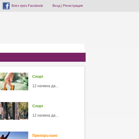
Влез през Facebook
Вход
|
Регистрация
Спорт
12 начина да...
Спорт
12 начина да...
Препоръчано