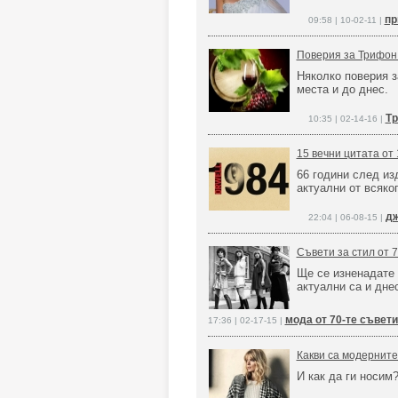
пр
09:58 | 10-02-11 |
Поверия за Трифон
Няколко поверия з
места и до днес.
Тр
10:35 | 02-14-16 |
15 вечни цитата от
66 години след из
актуални от всяко
дж
22:04 | 06-08-15 |
Съвети за стил от 7
Ще се изненадате 
актуални са и дне
мода от 70-те съвети
17:36 | 02-17-15 |
Какви са модерните 
И как да ги носим?