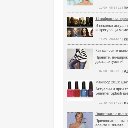
пр
12:00 | 08-14-11 |
14 забравени сериа
И няколко актуалн
интригуващи моме
се
18:05 | 08-14-15 |
Как да носите дънки
Правите, по-широк
доста актуални!
дъ
07:00 | 10-21-13 |
Маникюр 2013: Цвет
Актуални и ярки т
Summer Splash ще
ма
17:30 | 04-17-13 |
Прическите с път в
Прическите с път 
есента и зимата!