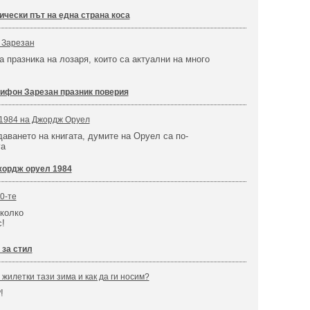
ически път на една страна коса
 Зарезан
а празника на лозаря, които са актуални на много
ифон Зарезан празник поверия
 1984 на Джордж Оруел
даването на книгата, думите на Оруел са по-
га
ордж оруел 1984
0-те
колко
с!
 за стил
жилетки тази зима и как да ги носим?
!