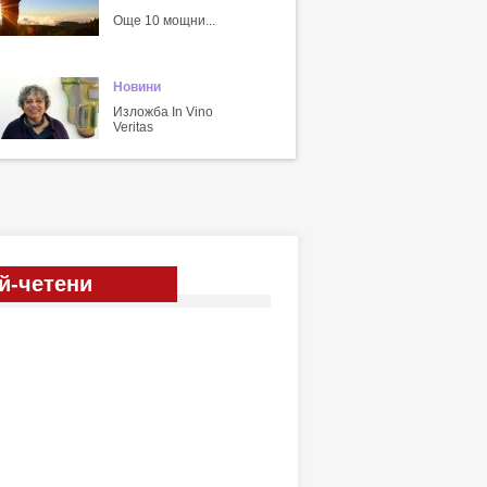
Още 10 мощни...
Новини
Изложба In Vino
Veritas
й-четени