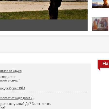
На
цитата от Оруел
вободата е
вото е сила.”
жордж Оруел1984
излизат от мода (част 2)
да сте актуални? Да? Заложете на
ка!