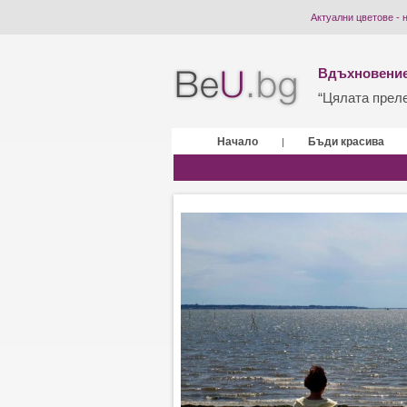
Актуални цветове - 
Вдъхновение
“Цялата прелес
Начало
Бъди красива
|