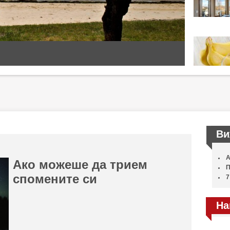
Ви
А
Ако можеше да трием
П
спомените си
7
На