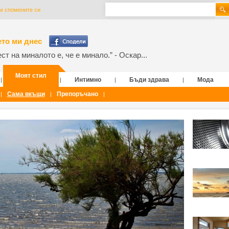
м спомените си
то ми днес
т на миналото е, че е минало.” - Оскар...
Моят стил
Интимно
Бъди здрава
Мода
|
|
|
|
Сама вкъщи
Препоръчано
|
|
|