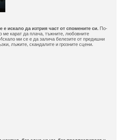
е е искало да изтрия част от спомените си.
По-
то ме карат да плача, тъжните, любовните
 Искало ми се е да залича белезите от предишни
зки, лъжите, скандалите и грозните сцени.