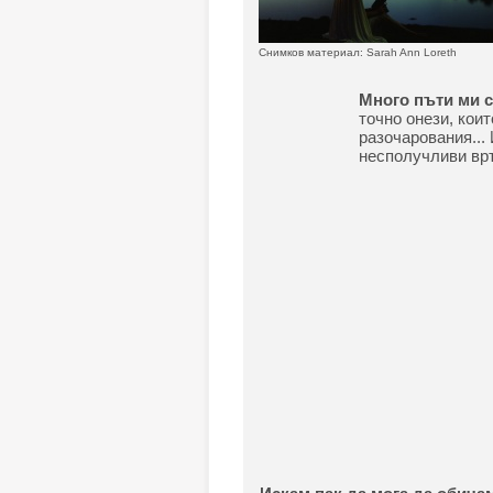
Снимков материал: Sarah Ann Loreth
Много пъти ми с
точно онези, кои
разочарования...
несполучливи връ