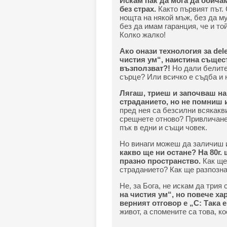
Искам пак да мога да обичам
без страх.
Както първият път. 
нощта на някой мъж, без да му
без да имам гаранция, че и то
Колко жалко!
Ако онази технология за de
чистия ум“, наистина същес
възползват?!
Но дали белите 
сърце? Или всичко е съдба и 
Лягаш, триеш и започваш на
страданието, но не помниш и
пред нея са безсилни всякакви
срещнете отново? Привличанет
пък в едни и същи човек.
Но винаги можеш да заличиш и
какво ще ни остане? На 80г.
празно пространство.
Как ще
страданието? Как ще разпозна
Не, за Бога, не искам да трия 
на чистия ум“, но повече х
верният отговор е „С: Така 
живот, а спомените са това, к