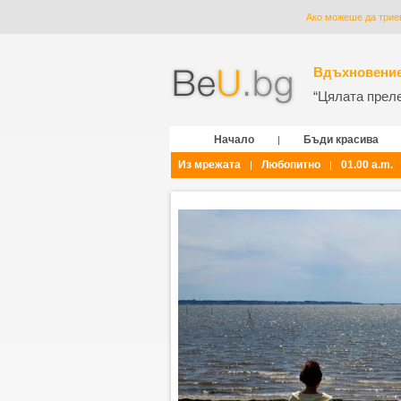
Ако можеше да трие
Вдъхновение
“Цялата прелес
Начало
Бъди красива
|
Из мрежата
Любопитно
01.00 a.m.
|
|