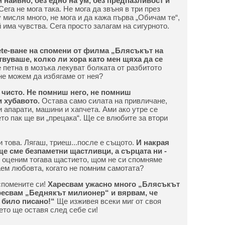
 наивно, без едно на ум, без предпазливост и
Сега не мога така. Не мога да звъня в три през
 мисля много, не мога и да кажа първа „Обичам те“,
й има чувства. Сега просто залагам на сигурното.
lete-ване на спомени от филма „Блясъкът на
твуваше, колко ли хора като мен щяха да се
петна в мозъка лекуват болката от разбитото
не можем да избягаме от нея?
 чисто. Не помниш него, не помниш
 хубавото.
Остава само силата на привличане,
 апарати, машини и хапчета. Ами ако утре се
о пак ще ви „прецака“. Ще се влюбите за втори
 това. Лягаш, триеш...после е същото.
И накрая
 ще сме безпаметни щастливци, а сърцата ни -
 оценим тогава щастието, щом не си спомняме
ем любовта, когато не помним самотата?
спомените си!
Харесвам ужасно много „Блясъкът
аресвам „Беднякът милионер“ и вярвам, че
е било писано!“
Ще изживея всеки миг от своя
оето ще оставя след себе си!