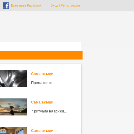
Влез през Facebook
Вход
|
Регистрация
Сама вкъщи
Премахнете...
Сама вкъщи
7 ритуала на грижи...
Сама вкъщи