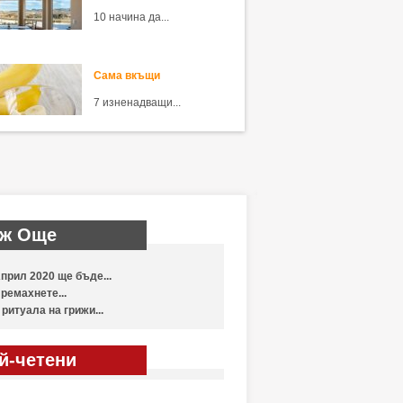
10 начина да...
Сама вкъщи
7 изненадващи...
ж Още
прил 2020 ще бъде...
ремахнете...
 ритуала на грижи...
й-четени