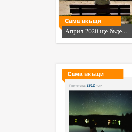
Сама вкъщи
Април 2020 ще бъде...
Сама вкъщи
2912
Прочетена:
пъти