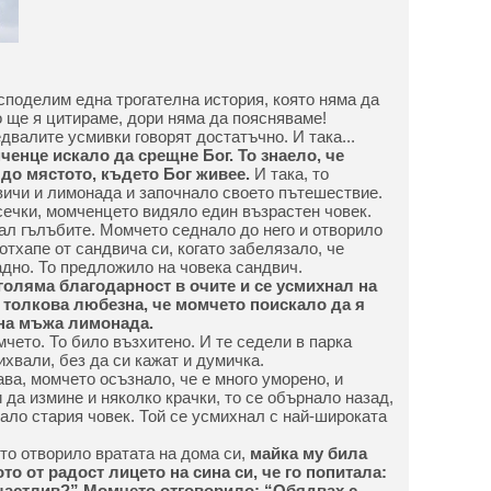
споделим една трогателна история, която няма да
 ще я цитираме, дори няма да поясняваме!
двалите усмивки говорят достатъчно. И така...
енце искало да срещне Бог. То знаело, че
до мястото, където Бог живее.
И така, то
ичи и лимонада и започнало своето пътешествие.
сечки, момченцето видяло един възрастен човек.
ал гълъбите. Момчето седнало до него и отворило
тхапе от сандвича си, когато забелязало, че
дно. То предложило на човека сандвич.
голяма благодарност в очите и се усмихнал на
 толкова любезна, че момчето поискало да я
на мъжа лимонада.
чето. То било възхитено. И те седели в парка
хвали, без да си кажат и думичка.
ва, момчето осъзнало, че е много уморено, и
 да измине и няколко крачки, то се обърнало назад,
нало стария човек. Той се усмихнал с най-широката
то отворило вратата на дома си,
майка му била
то от радост лицето на сина си, че го попитала:
щастлив?” Момчето отговорило: “Обядвах с