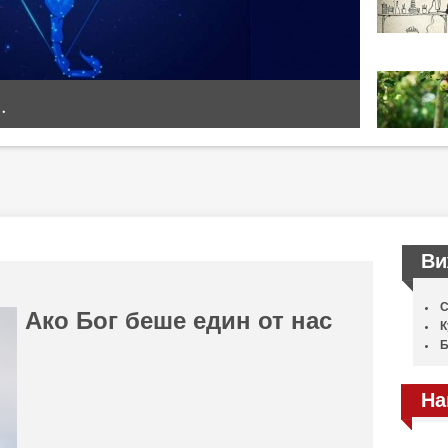
.
Ви
С
Ако Бог беше един от нас
К
Б
На