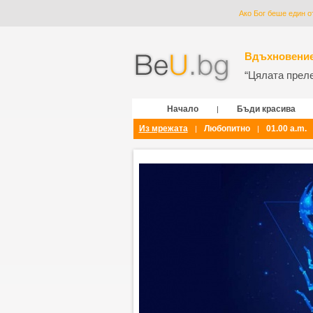
Ако Бог беше един о
Вдъхновение
“Цялата прелес
Начало
Бъди красива
|
Из мрежата
Любопитно
01.00 a.m.
|
|