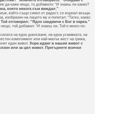
ее да каже нещо, то добавило: “И знаеш ли какво?
вка, която някога съм виждал.”
мъж, който също сияел от радост, се върнал вкъщи.
а, изобразен на лицето му и попитал: “Татко, какво
”
Той отговорил: “Ядох сандвичи с Бог в парка.”
нещо, той добавил: “И знаеш ли, Той е много по-
силата на едно докосване, на една усмивката, на
естен комплимент или най-малък жест на грижа,
енят един живот.
Хора идват в нашия живот с
 сезон или за цял живот. Прегърнете всички