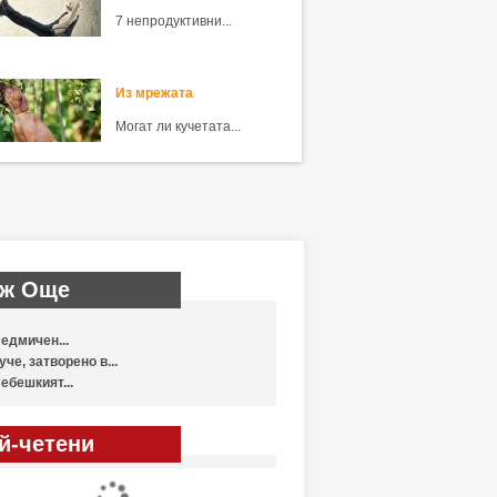
7 непродуктивни...
Из мрежата
Могат ли кучетата...
ж Още
едмичен...
уче, затворено в...
ебешкият...
й-четени