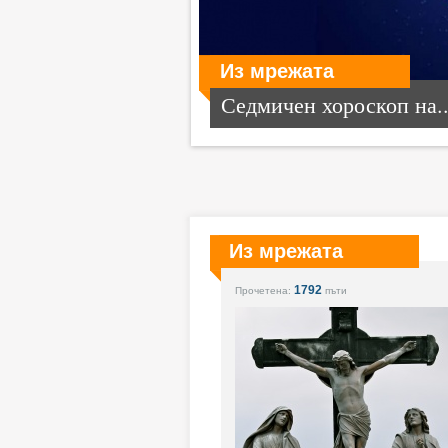
Из мрежата
Седмичен хороскоп на..
Из мрежата
1792
Прочетена:
пъти