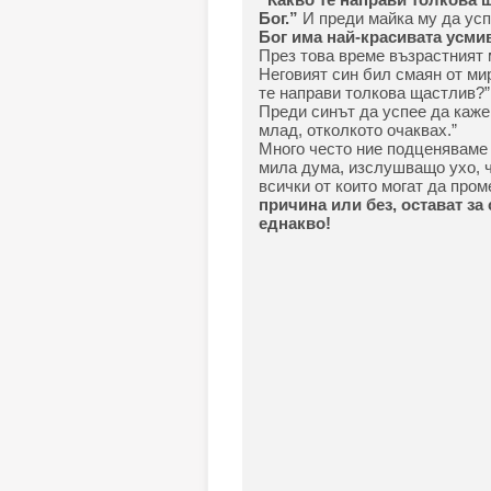
Бог.”
И преди майка му да усп
Бог има най-красивата усми
През това време възрастният 
Неговият син бил смаян от мир
те направи толкова щастлив?
Преди синът да успее да каже 
млад, отколкото очаквах.”
Много често ние подценяваме 
мила дума, изслушващо ухо, ч
всички от които могат да пром
причина или без, остават за
еднакво!