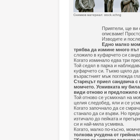
Снимков материал: stock.xchng
Приятели, ще ви 
описваме! Просто
Изводите и после
Едно малко момч
трябва да измине много път 
сложило в куфарчето си сандв
Когато изминало едва три пре
Той седял в парка и наблюдав
куфарчето си. Тъкмо щяло да о
възрастният мъж поглежда гла
Старецът приел сандвича с 
момчето. Усмивката му била
види отново и предложило 
Той отново се усмихнал на мом
целия следобед, яли и се усми
Когато започнало да се смрача
станало да си върви. Но преди
изтичало до пейката и прегър
си и най-мила усмивка.
Когато, малко по-късно, момче
толкова учудена от грейнало
“Какво те направи толкова 