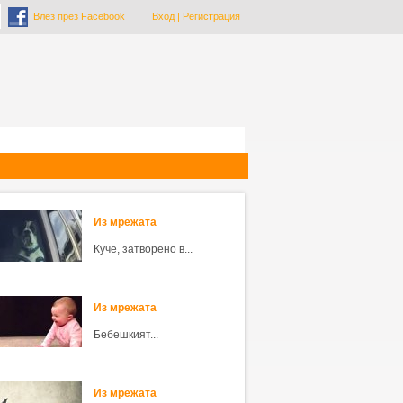
Влез през Facebook
Вход
|
Регистрация
Из мрежата
Куче, затворено в...
Из мрежата
Бебешкият...
Из мрежата