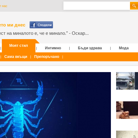
т нас
то ми днес
т на миналото е, че е минало.” - Оскар...
Моят стил
Интимно
Бъди здрава
Мода
|
|
|
|
Сама вкъщи
Препоръчано
|
|
|