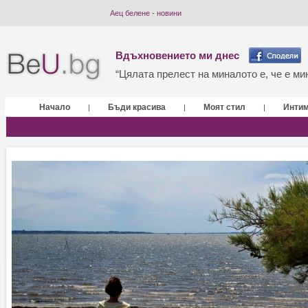
Аец белене - новини
Вдъхновението ми днес
“Цялата прелест на миналото е, че е мин
Начало
Бъди красива
Моят стил
Инти
|
|
|