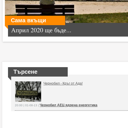
Сама вкъщи
Април 2020 ще бъде...
Търсене
Чернобил - Кръг от Ада!
Чернобил АЕЦ ядрена енергетика
20:00 | 01-08-13 |