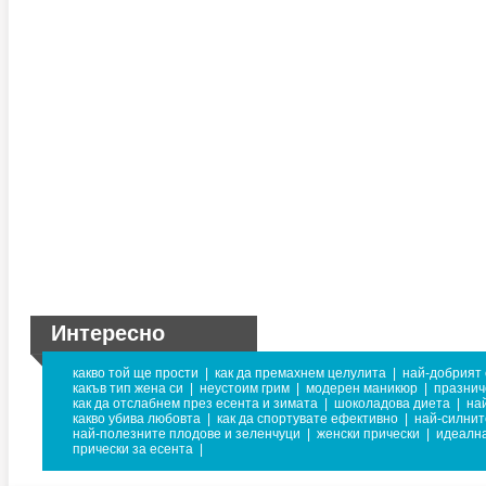
Интересно
какво той ще прости
|
как да премахнем целулита
|
най-добрият 
какъв тип жена си
|
неустоим грим
|
модерен маникюр
|
празнич
как да отслабнем през есента и зимата
|
шоколадова диета
|
на
какво убива любовта
|
как да спортувате ефективно
|
най-силни
най-полезните плодове и зеленчуци
|
женски прически
|
идеалн
прически за есента
|