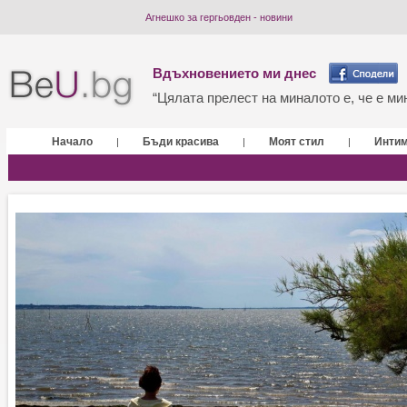
Агнешко за гергьовден - новини
Вдъхновението ми днес
“Цялата прелест на миналото е, че е мин
Начало
Бъди красива
Моят стил
Инти
|
|
|