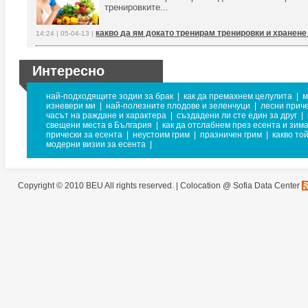
тренировките...
какво да ям докато тренирам тренировки и хранене
14:24 | 05-04-13 |
Интересно
най-подходящите зодии за брак
|
как да премахнем целулита
|
м
изневери ми
|
най-полезните плодове и зеленчуци
|
лесни прич
часът на раждане и характера
|
създадени ли сте един за друг
|
свещени места в България
|
как да отслабнем през есента и зим
прически за есента
|
неустоим грим
|
празничен грим
|
какво то
модерни визии за есента
|
Copyright © 2010 BEU All rights reserved. |
Colocation @ Sofia Data Center