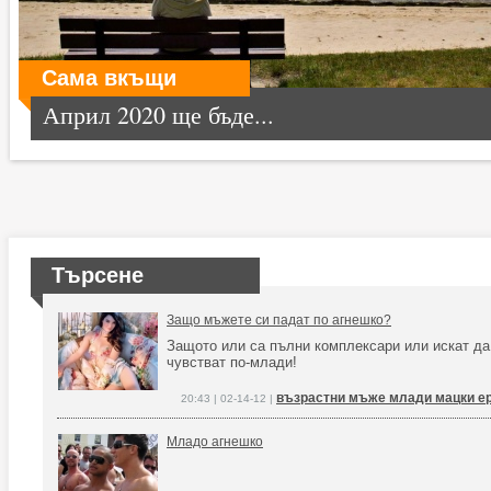
Сама вкъщи
Април 2020 ще бъде...
Търсене
Защо мъжете си падат по агнешко?
Защото или са пълни комплексари или искат да
чувстват по-млади!
възрастни мъже млади мацки е
20:43 | 02-14-12 |
Младо агнешко