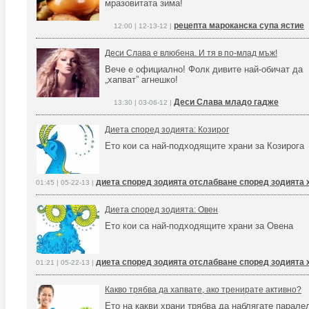
мразовитата зима!
рецепта мароканска супа ястие
12:00 | 12-13-12 |
Деси Слава е влюбена. И тя в по-млад мъж!
Вече е официално! Фолк дивите най-обичат да
„хапват” агнешко!
Деси Слава младо гадже
13:30 | 03-06-12 |
Диета според зодията: Козирог
Ето кои са най-подходящите храни за Козирога
диета според зодията отслабване според зодията 
01:45 | 05-22-13 |
Диета според зодията: Овен
Ето кои са най-подходящите храни за Овена
диета според зодията отслабване според зодията 
01:21 | 05-22-13 |
Какво трябва да хапвате, ако тренирате активно?
Ето на какви храни трябва да наблягате парале