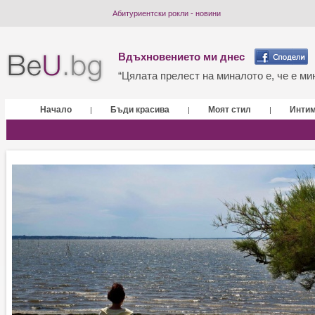
Абитуриентски рокли - новини
Вдъхновението ми днес
“Цялата прелест на миналото е, че е мин
Начало
Бъди красива
Моят стил
Инти
|
|
|