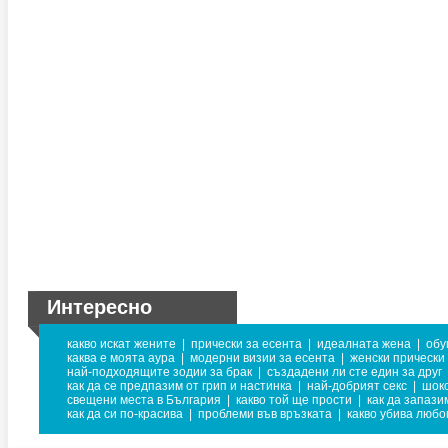
Интересно
какво искат жените
|
прически за есента
|
идеалната жена
|
обу
каква е моята аура
|
модерни визии за есента
|
женски прически
най-подходящите зодии за брак
|
създадени ли сте един за друг
как да се предпазим от грип и настинка
|
най-добрият секс
|
шок
свещени места в България
|
какво той ще прости
|
как да запази
как да си по-красива
|
проблеми във връзката
|
какво убива любо