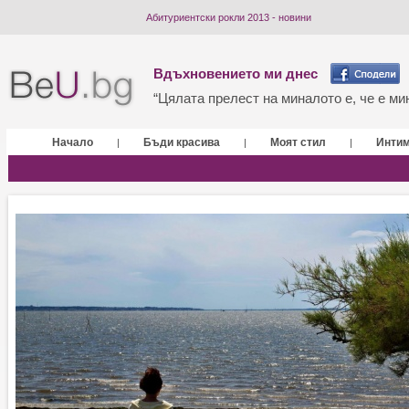
Абитуриентски рокли 2013 - новини
Вдъхновението ми днес
“Цялата прелест на миналото е, че е мин
Начало
Бъди красива
Моят стил
Инти
|
|
|