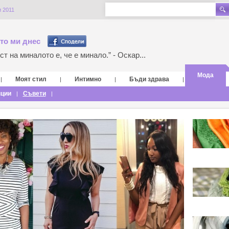
 2011
то ми днес
т на миналото е, че е минало.” - Оскар...
Мода
Моят стил
Интимно
Бъди здрава
|
|
|
|
нции
Съвети
|
|