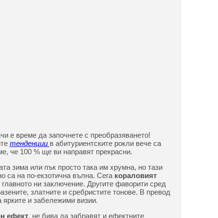
ачи е време да започнете с преобразяването!
ите
тенденции
в абитуриентските рокли вече са
ме, че 100 % ще ви направят прекрасни.
та зима или пък просто така им хрумна, но тази
о са на по-екзотична вълна. Сега
кораловият
е главното ни заключение. Другите фаворити сред
азените, златните и сребристите тонове. В превод
а ярките и забележими визии.
н ефект
, не бива да забравят и ефектните