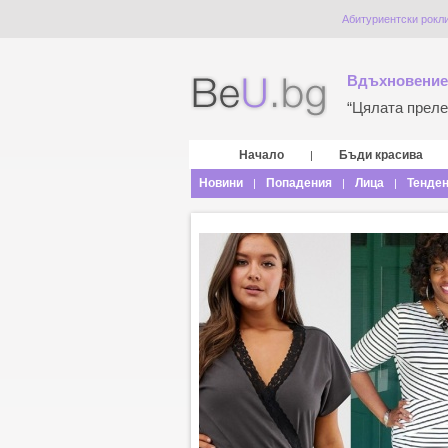
Абитуриентски рокли
Вдъхновение
“Цялата прелес
Начало
Бъди красива
|
Новини
Попадения
Лица
Тенде
|
|
|