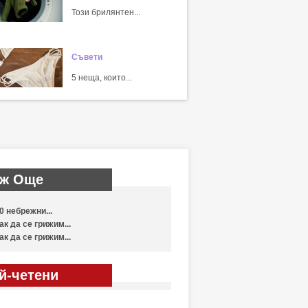
Този брилянтен...
Съвети
5 неща, които...
ж Още
0 небрежни...
ак да се грижим...
ак да се грижим...
й-четени