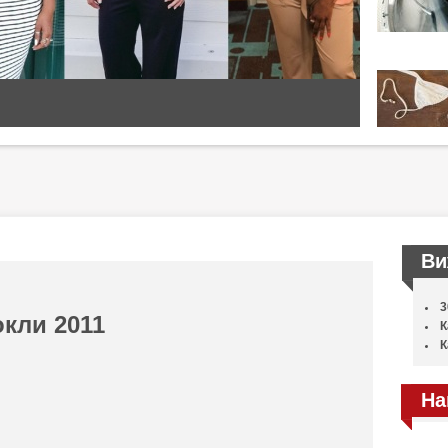
Ви
3
кли 2011
К
К
На