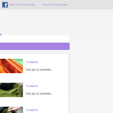
Влез през Facebook
Вход
|
Регистрация
Съвети
Как да се грижим...
Съвети
Как да се грижим...
Съвети