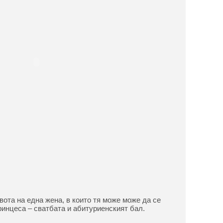
вота на една жена, в които тя може може да се
ринцеса – сватбата и абитуриенският бал.