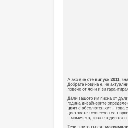
А ако вие сте
випуск 2011
, зн
Добрата новина е, че актуалн
повече от ясни и ви гарантира
Дали защoто им писна от дълга
година дизайнерите определен
цвят
е абсолютен хит – това 
цветовете този сезон са тюрко
– момичета, това е годината н
Тези, които търсят
максимале