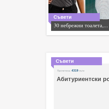
Съвети
30 небрежни тоалета,...
Съвети
4319
Прочетена:
пъти
Абитуриентски ро