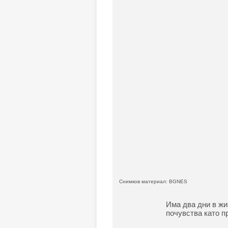
Снимков материал: BGNES
Има два дни в жи
почувства като п